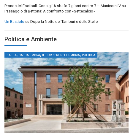
Pronostici Football: Consigli A sbafo 7 giorni contro 7 – Municorn IV
su
Passaggio di Bettona: A confronto con «Settecalcio»
Un Bastiolo
su
Dopo la Notte dei Tamburi e delle Stelle
Politica e Ambiente
,
,
,
BASTIA
BASTIA UMBRA
IL CORRIERE DELL'UMBRIA
POLITICA