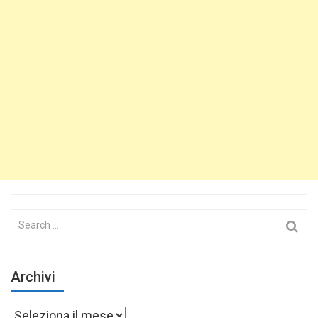
Search
for:
Archivi
Archivi