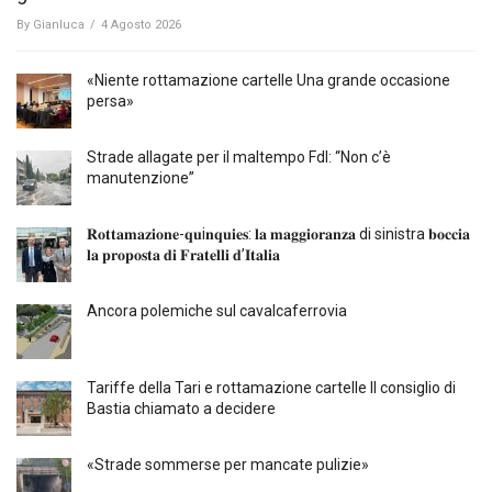
By
Gianluca
/
4 Agosto 2026
«Niente rottamazione cartelle Una grande occasione
persa»
Strade allagate per il maltempo FdI: “Non c’è
manutenzione”
𝐑𝐨𝐭𝐭𝐚𝐦𝐚𝐳𝐢𝐨𝐧𝐞-𝐪𝐮i𝐧𝐪𝐮𝐢𝐞𝐬: 𝐥𝐚 𝐦𝐚𝐠𝐠𝐢𝐨𝐫𝐚𝐧𝐳𝐚 di sinistra 𝐛𝐨𝐜𝐜𝐢𝐚
𝐥𝐚 𝐩𝐫𝐨𝐩𝐨𝐬𝐭𝐚 𝐝𝐢 𝐅𝐫𝐚𝐭𝐞𝐥𝐥𝐢 𝐝’𝐈𝐭𝐚𝐥𝐢𝐚
Ancora polemiche sul cavalcaferrovia
Tariffe della Tari e rottamazione cartelle Il consiglio di
Bastia chiamato a decidere
«Strade sommerse per mancate pulizie»