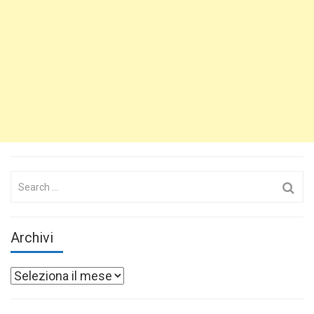
Search
for:
Archivi
Archivi