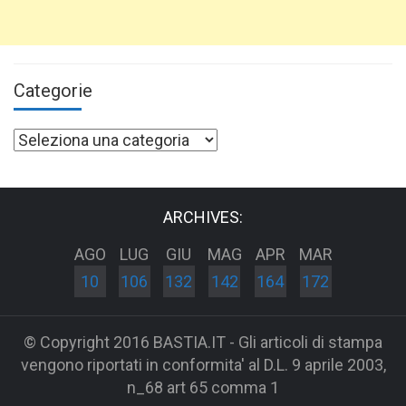
Categorie
Categorie
ARCHIVES:
AGO
LUG
GIU
MAG
APR
MAR
10
106
132
142
164
172
© Copyright 2016 BASTIA.IT - Gli articoli di stampa
vengono riportati in conformita' al D.L. 9 aprile 2003,
n_68 art 65 comma 1