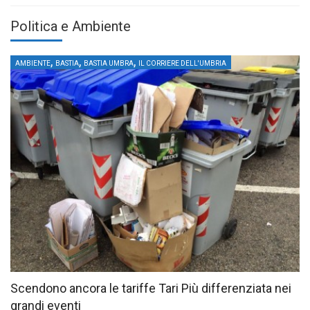
Politica e Ambiente
,
,
,
AMBIENTE
BASTIA
BASTIA UMBRA
IL CORRIERE DELL'UMBRIA
Scendono ancora le tariffe Tari Più differenziata nei
grandi eventi