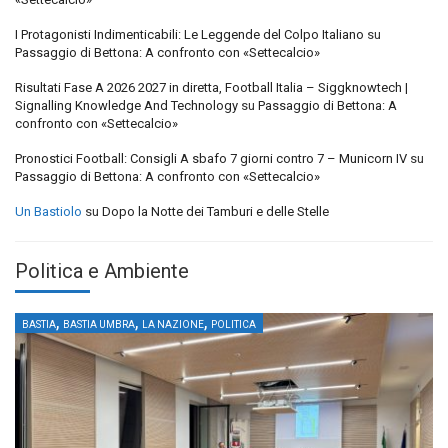
I Protagonisti Indimenticabili: Le Leggende del Colpo Italiano
su
Passaggio di Bettona: A confronto con «Settecalcio»
Risultati Fase A 2026 2027 in diretta, Football Italia – Siggknowtech |
Signalling Knowledge And Technology
su
Passaggio di Bettona: A
confronto con «Settecalcio»
Pronostici Football: Consigli A sbafo 7 giorni contro 7 – Municorn IV
su
Passaggio di Bettona: A confronto con «Settecalcio»
Un Bastiolo
su
Dopo la Notte dei Tamburi e delle Stelle
Politica e Ambiente
,
,
,
BASTIA
BASTIA UMBRA
LA NAZIONE
POLITICA