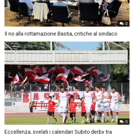
0
Il no alla rottamazione Bastia, critiche al sindaco
0
Eccellenza, svelati i calendari Subito derby tra