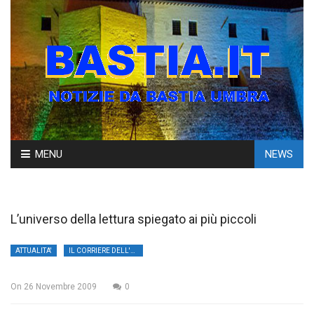
Skip
MENU
NEWS
to
content
L’universo della lettura spiegato ai più piccoli
ATTUALITA'
IL CORRIERE DELL'UMBRIA
On
26 Novembre 2009
0