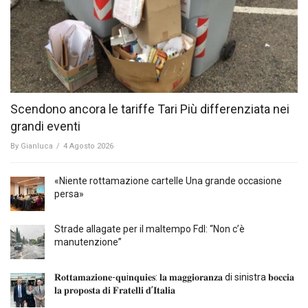
Scendono ancora le tariffe Tari Più differenziata nei
grandi eventi
By
Gianluca
/
4 Agosto 2026
«Niente rottamazione cartelle Una grande occasione
persa»
Strade allagate per il maltempo FdI: “Non c’è
manutenzione”
𝐑𝐨𝐭𝐭𝐚𝐦𝐚𝐳𝐢𝐨𝐧𝐞-𝐪𝐮i𝐧𝐪𝐮𝐢𝐞𝐬: 𝐥𝐚 𝐦𝐚𝐠𝐠𝐢𝐨𝐫𝐚𝐧𝐳𝐚 di sinistra 𝐛𝐨𝐜𝐜𝐢𝐚
𝐥𝐚 𝐩𝐫𝐨𝐩𝐨𝐬𝐭𝐚 𝐝𝐢 𝐅𝐫𝐚𝐭𝐞𝐥𝐥𝐢 𝐝’𝐈𝐭𝐚𝐥𝐢𝐚