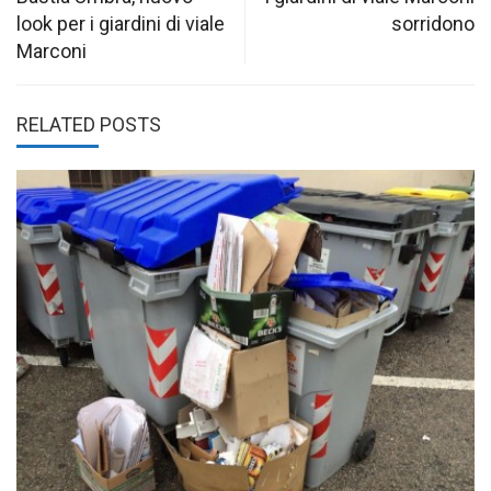
navigation
look per i giardini di viale
sorridono
Marconi
RELATED POSTS