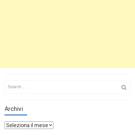
Search
for:
Archivi
Archivi