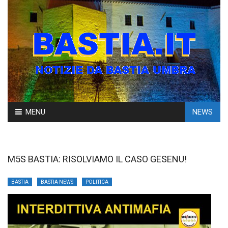
Skip
MENU
NEWS
to
content
M5S BASTIA: RISOLVIAMO IL CASO GESENU!
BASTIA
BASTIA NEWS
POLITICA