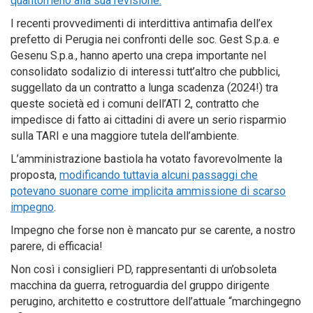
quantomeno alla sua revisione.
I recenti provvedimenti di interdittiva antimafia dell’ex
prefetto di Perugia nei confronti delle soc. Gest S.p.a. e
Gesenu S.p.a., hanno aperto una crepa importante nel
consolidato sodalizio di interessi tutt’altro che pubblici,
suggellato da un contratto a lunga scadenza (2024!) tra
queste società ed i comuni dell’ATI 2, contratto che
impedisce di fatto ai cittadini di avere un serio risparmio
sulla TARI e una maggiore tutela dell’ambiente.
L’amministrazione bastiola ha votato favorevolmente la
proposta,
modificando tuttavia alcuni passaggi che
potevano suonare come implicita ammissione di scarso
impegno
.
Impegno che forse non è mancato pur se carente, a nostro
parere, di efficacia!
Non così i consiglieri PD, rappresentanti di un’obsoleta
macchina da guerra, retroguardia del gruppo dirigente
perugino, architetto e costruttore dell’attuale “marchingegno