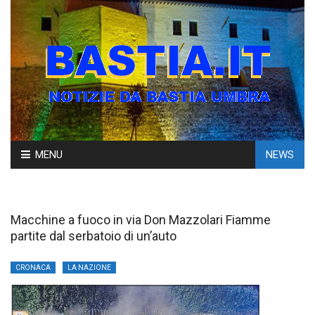
Skip
MENU
NEWS
to
content
Macchine a fuoco in via Don Mazzolari Fiamme
partite dal serbatoio di un’auto
CRONACA
LA NAZIONE