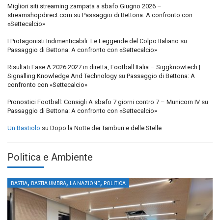
Migliori siti streaming zampata a sbafo Giugno 2026 –
streamshopdirect.com
su
Passaggio di Bettona: A confronto con
«Settecalcio»
I Protagonisti Indimenticabili: Le Leggende del Colpo Italiano
su
Passaggio di Bettona: A confronto con «Settecalcio»
Risultati Fase A 2026 2027 in diretta, Football Italia – Siggknowtech |
Signalling Knowledge And Technology
su
Passaggio di Bettona: A
confronto con «Settecalcio»
Pronostici Football: Consigli A sbafo 7 giorni contro 7 – Municorn IV
su
Passaggio di Bettona: A confronto con «Settecalcio»
Un Bastiolo
su
Dopo la Notte dei Tamburi e delle Stelle
Politica e Ambiente
,
,
,
BASTIA
BASTIA UMBRA
LA NAZIONE
POLITICA