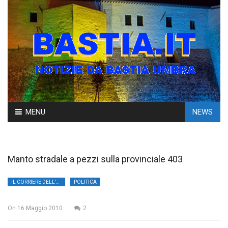
Skip
MENU
NEWS
to
content
Manto stradale a pezzi sulla provinciale 403
IL CORRIERE DELL'UMBRIA
POLITICA
On
16 Maggio 2010
2