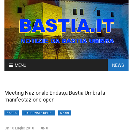
Skip
MENU
NEWS
to
content
Meeting Nazionale Endas,a Bastia Umbra la
manifestazione open
BASTIA
IL GIORNALE DELL'UMBRIA
SPORT
On
10 Luglio 2010
0