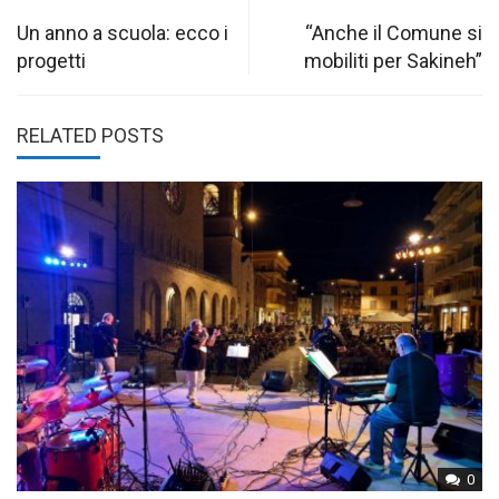
Post
navigation
Un anno a scuola: ecco i
“Anche il Comune si
progetti
mobiliti per Sakineh”
RELATED POSTS
0