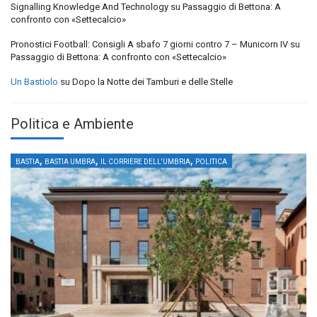
Signalling Knowledge And Technology
su
Passaggio di Bettona: A
confronto con «Settecalcio»
Pronostici Football: Consigli A sbafo 7 giorni contro 7 – Municorn IV
su
Passaggio di Bettona: A confronto con «Settecalcio»
Un Bastiolo
su
Dopo la Notte dei Tamburi e delle Stelle
Politica e Ambiente
,
,
,
BASTIA
BASTIA UMBRA
IL CORRIERE DELL'UMBRIA
POLITICA