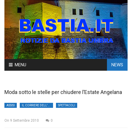
Skip
MENU
NEWS
to
content
Moda sotto le stelle per chiudere l’Estate Angelana
ASSISI
IL CORRIERE DELL'UMBRIA
SPETTACOLI
On
9 Settembre 2010
0