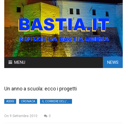
Skip
MENU
NEWS
to
content
Un anno a scuola: ecco i progetti
ASSISI
CRONACA
IL CORRIERE DELL'UMBRIA
On
9 Settembre 2010
0