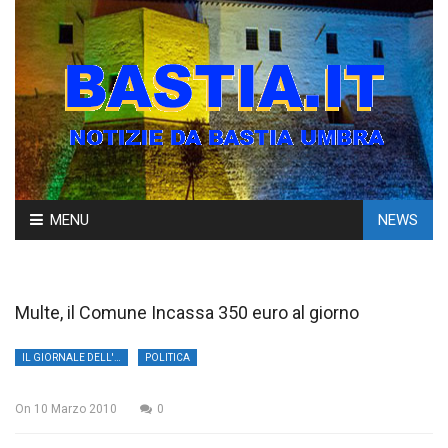
Skip
MENU
NEWS
to
content
Multe, il Comune Incassa 350 euro al giorno
IL GIORNALE DELL'UMBRIA
POLITICA
On
10 Marzo 2010
0