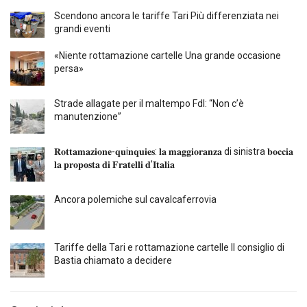
Scendono ancora le tariffe Tari Più differenziata nei
grandi eventi
«Niente rottamazione cartelle Una grande occasione
persa»
Strade allagate per il maltempo FdI: “Non c’è
manutenzione”
𝐑𝐨𝐭𝐭𝐚𝐦𝐚𝐳𝐢𝐨𝐧𝐞-𝐪𝐮i𝐧𝐪𝐮𝐢𝐞𝐬: 𝐥𝐚 𝐦𝐚𝐠𝐠𝐢𝐨𝐫𝐚𝐧𝐳𝐚 di sinistra 𝐛𝐨𝐜𝐜𝐢𝐚
𝐥𝐚 𝐩𝐫𝐨𝐩𝐨𝐬𝐭𝐚 𝐝𝐢 𝐅𝐫𝐚𝐭𝐞𝐥𝐥𝐢 𝐝’𝐈𝐭𝐚𝐥𝐢𝐚
Ancora polemiche sul cavalcaferrovia
Tariffe della Tari e rottamazione cartelle Il consiglio di
Bastia chiamato a decidere