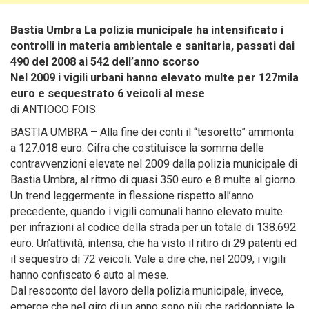
Bastia Umbra La polizia municipale ha intensificato i
controlli in materia ambientale e sanitaria, passati dai
490 del 2008 ai 542 dell’anno scorso
Nel 2009 i vigili urbani hanno elevato multe per 127mila
euro e sequestrato 6 veicoli al mese
di ANTIOCO FOIS
BASTIA UMBRA – Alla fine dei conti il “tesoretto” ammonta
a 127.018 euro. Cifra che costituisce la somma delle
contravvenzioni elevate nel 2009 dalla polizia municipale di
Bastia Umbra
, al ritmo di quasi 350 euro e 8 multe al giorno.
Un trend leggermente in flessione rispetto all’anno
precedente, quando i vigili comunali hanno elevato multe
per infrazioni al codice della strada per un totale di 138.692
euro. Un’attività, intensa, che ha visto il ritiro di 29 patenti ed
il sequestro di 72 veicoli. Vale a dire che, nel 2009, i vigili
hanno confiscato 6 auto al mese.
Dal resoconto del lavoro della polizia municipale, invece,
emerge che nel giro di un anno sono più che raddoppiate le