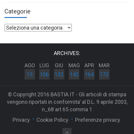
Categorie
Categorie
ARCHIVES:
AGO
LUG
GIU
MAG
APR
MAR
13
106
132
142
164
172
© Copyright 2016 BASTIA.IT - Gli articoli di stampa
vengono riportati in conformita' al D.L. 9 aprile 2003,
n_68 art 65 comma 1
Privacy
Cookie Policy
Preferenze privacy