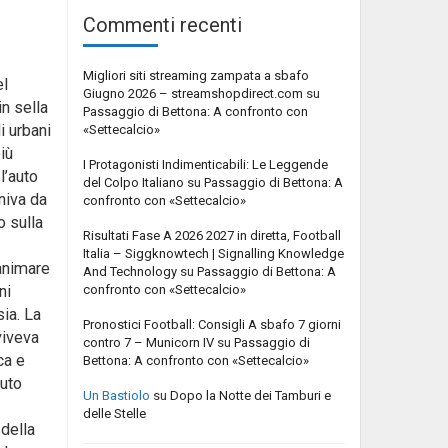
Commenti recenti
Migliori siti streaming zampata a sbafo
el
Giugno 2026 – streamshopdirect.com
su
in sella
Passaggio di Bettona: A confronto con
i urbani
«Settecalcio»
più
I Protagonisti Indimenticabili: Le Leggende
l’auto
del Colpo Italiano
su
Passaggio di Bettona: A
niva da
confronto con «Settecalcio»
o sulla
Risultati Fase A 2026 2027 in diretta, Football
Italia – Siggknowtech | Signalling Knowledge
ianimare
And Technology
su
Passaggio di Bettona: A
confronto con «Settecalcio»
ni
sia. La
Pronostici Football: Consigli A sbafo 7 giorni
viveva
contro 7 – Municorn IV
su
Passaggio di
ca e
Bettona: A confronto con «Settecalcio»
vuto
Un Bastiolo
su
Dopo la Notte dei Tamburi e
delle Stelle
 della