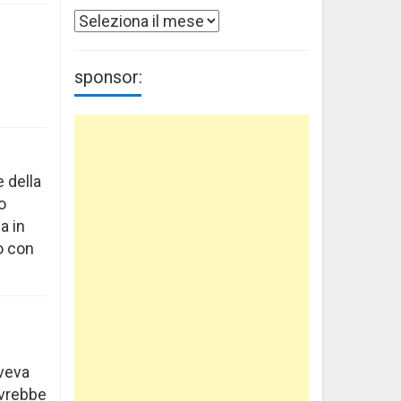
Archivi
sponsor:
 della
o
a in
o con
aveva
avrebbe