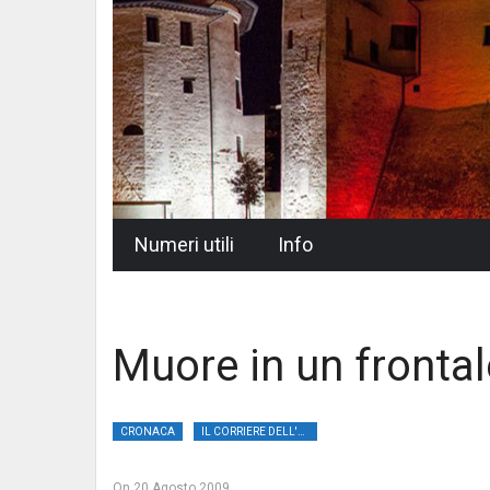
Skip
Numeri utili
Info
to
content
Muore in un frontal
CRONACA
IL CORRIERE DELL'UMBRIA
On
20 Agosto 2009