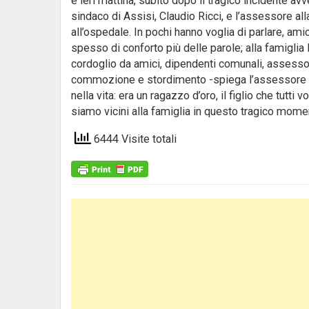
e ieri mattina, subito dopo il tragico incidente av
sindaco di Assisi, Claudio Ricci, e l’assessore al
all’ospedale. In pochi hanno voglia di parlare, ami
spesso di conforto più delle parole; alla famigl
cordoglio da amici, dipendenti comunali, assesso
commozione e stordimento -spiega l’assessore Bel
nella vita: era un ragazzo d’oro, il figlio che tu
siamo vicini alla famiglia in questo tragico mome
6444 Visite totali