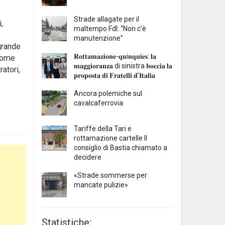
Strade allagate per il
,
maltempo FdI: “Non c’è
manutenzione”
grande
𝐑𝐨𝐭𝐭𝐚𝐦𝐚𝐳𝐢𝐨𝐧𝐞-𝐪𝐮i𝐧𝐪𝐮𝐢𝐞𝐬: 𝐥𝐚
 come
𝐦𝐚𝐠𝐠𝐢𝐨𝐫𝐚𝐧𝐳𝐚 di sinistra 𝐛𝐨𝐜𝐜𝐢𝐚 𝐥𝐚
atori,
𝐩𝐫𝐨𝐩𝐨𝐬𝐭𝐚 𝐝𝐢 𝐅𝐫𝐚𝐭𝐞𝐥𝐥𝐢 𝐝’𝐈𝐭𝐚𝐥𝐢𝐚
Ancora polemiche sul
cavalcaferrovia
Tariffe della Tari e
rottamazione cartelle Il
consiglio di Bastia chiamato a
decidere
«Strade sommerse per
mancate pulizie»
Statistiche: