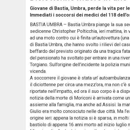
Giovane di Bastia, Umbra, perde la vita per l
Immediati i soccorsi dei medici del 118 dell’
BASTIA UMBRA – Bastia Umbra piange la sua seco
sedicenne Christopher Polticchia, ieri mattina, in v
ad una moto contro cui è finita un’autovettura (una
di Bastia Umbra, che hanno svolto i rilievi del cas
beffardo del previsto originato da una tragica fat
del pensionato ha svoltato per entrare in una rive
Torgiano. Sull’origine dell’incidente la polizia mu
vicenda.
A soccorrere il giovane è stata un’ autoambulanza
il diciottenne per circa una mezz’ora, ma non c’è s
riportate nell’impatto, ed ora il suo corpo è a disp
notizia della morte di Moriconi è arrivata come u
assieme alla famiglia, ma anche ad Assisi: la ma
Giulio era molto conosciuto nelle due città. Ma l
origine ieri: appena la notizia si è sparsa, in molt
bastiolo di appena 16 anni morto ad inizio luglio 