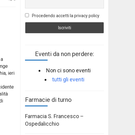
Procedendo accetti la privacy policy
Eventi da non perdere:
 a
ange
Non ci sono eventi
a, ieri
tutti gli eventi
cidente
lità
Farmacie di turno
di
Farmacia S. Francesco –
Ospedalicchio