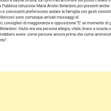
venuto a Bastia Umbra, tra i primi ad accorrere sul posto c’erano il
la Pubblica istruzione Maria Aristei Belardoni, poi presenti anche
ci e conoscenti preferiscono aiutare la famiglia con gesti concreti
ia Moriconi sono comunque arrivati messaggi di
ri, consiglieri di maggioranza e opposizione.”E’ un momento di 
ardoni -Giulio era una persona allegra, vitale, bravo a scuola
tti vorrebbero avere: come persone ancora prima che come amministr
nto”.