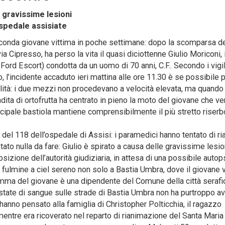
e gravissime lesioni
ospedale assisiate
nda giovane vittima in poche settimane: dopo la scomparsa d
ia Cipresso, ha perso la vita il quasi diciottenne Giulio Moriconi, 
 Ford Escort) condotta da un uomo di 70 anni, C.F.. Secondo i vigil
o, l’incidente accaduto ieri mattina alle ore 11.30 è se possibile 
alità: i due mezzi non procedevano a velocità elevata, ma quando 
ndita di ortofrutta ha centrato in pieno la moto del giovane che ve
nicipale bastiola mantiene comprensibilmente il più stretto riserb
 del 118 dell’ospedale di Assisi: i paramedici hanno tentato di r
tato nulla da fare: Giulio è spirato a causa delle gravissime lesio
osizione dell’autorità giudiziaria, in attesa di una possibile autop
n fulmine a ciel sereno non solo a Bastia Umbra, dove il giovane 
mma del giovane è una dipendente del Comune della città serafi
’estate di sangue sulle strade di Bastia Umbra non ha purtroppo a
i hanno pensato alla famiglia di Christopher Polticchia, il ragazzo
mentre era ricoverato nel reparto di rianimazione del Santa Maria