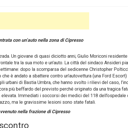
ontrata con un’auto nella zona di Cipresso
ada. Un giovane di quasi diciotto anni, Giulio Moriconi residente
rontale tra la sua moto e un’auto. La città del sindaco Ansideri pi
settimane:
dopo la scomparsa del sedicenne Christopher Polticchi
zo che è andato a sbattere contro un’autovettura (una Ford Escort)
li urbani di Bastia Umbra, che hanno svolto i rilievi del caso, l’in
cora più beffardo del previsto perché originato da una tragica fata
 elevata. Immediati i soccorsi dei medici del 118 dell’ospedale 
gazzo, ma le gravissime lesioni sono state fatali.
avvenuto nella frazione di Cipresso
 scontro