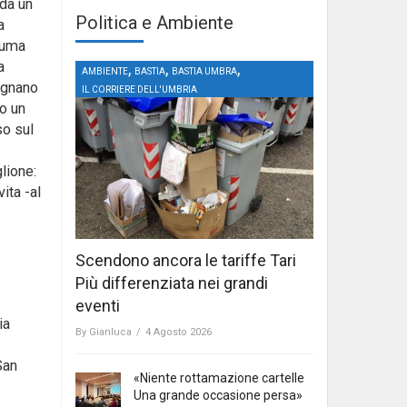
 da un
Politica e Ambiente
a
rauma
a
,
,
,
AMBIENTE
BASTIA
BASTIA UMBRA
signano
IL CORRIERE DELL'UMBRIA
go un
so sul
lione:
ita -al
Scendono ancora le tariffe Tari
Più differenziata nei grandi
eventi
ia
By
Gianluca
/
4 Agosto 2026
San
«Niente rottamazione cartelle
Una grande occasione persa»