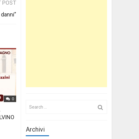
 POST
 danni”
0
Search
L
for:
LVINO
Archivi