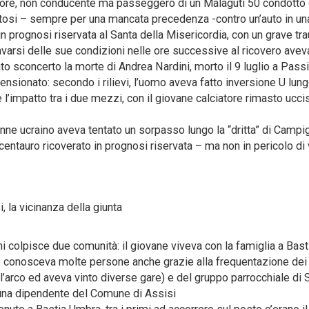
motore, non conducente ma passeggero di un Malaguti 50 condotto
tatosi – sempre per una mancata precedenza -contro un’auto in un
 in prognosi riservata al Santa della Misericordia, con un grave t
varsi delle sue condizioni nelle ore successive al ricovero avev
ato sconcerto la morte di Andrea Nardini, morto il 9 luglio a Pas
pensionato: secondo i rilievi, l’uomo aveva fatto inversione U lun
le l’impatto tra i due mezzi, con il giovane calciatore rimasto ucci
tenne ucraino aveva tentato un sorpasso lungo la “dritta” di Campig
centauro ricoverato in prognosi riservata – ma non in pericolo di v
 la vicinanza della giunta
 colpisce due comunità: il giovane viveva con la famiglia a Bast
e conosceva molte persone anche grazie alla frequentazione dei
n l’arco ed aveva vinto diverse gare) e del gruppo parrocchiale di 
 una dipendente del Comune di Assisi