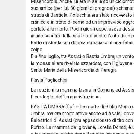
Misericordia. Anche lui era in sella ad un ciclo
suo amico (per lui, 30 giorni di prognosi) schian
strada di Bastiola. Polticchia era stato ricoverato
cranico e in stato di coma ed un improvviso aggra
portato alla morte. Pochi giorni dopo, aveva dest
in uno scontro della sua moto contro l’auto di un 
tratto di strada con doppia striscia continua: fata
colpo.
E a fine luglio, tra Assisi e Bastia Umbra, un ven
la mossa si era rivelata azzardata, con il giovane 
Santa Maria della Misericordia di Perugia.
Flavia Pagliochini
Le reazioni la mamma lavora in Comune ad Assisi,
Il cordoglio dell’amministrazione
BASTIA UMBRA (f.p.) – La morte di Giulio Moriconi
Umbra, ma era molto attivo anche ad Assisi, dov
Balestrieri di Assisi (era appassionato di tiro co
Rufino. La mamma del giovane, Lorella Donati, è