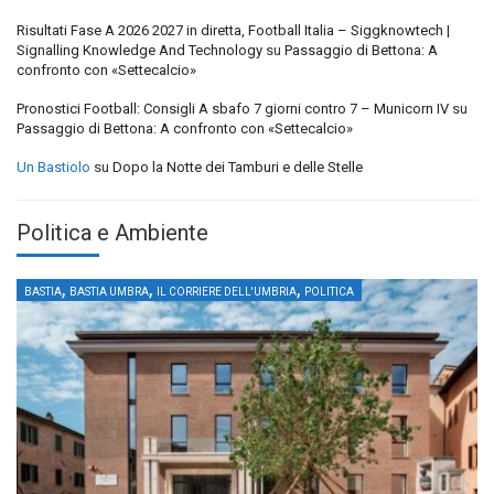
Risultati Fase A 2026 2027 in diretta, Football Italia – Siggknowtech |
Signalling Knowledge And Technology
su
Passaggio di Bettona: A
confronto con «Settecalcio»
Pronostici Football: Consigli A sbafo 7 giorni contro 7 – Municorn IV
su
Passaggio di Bettona: A confronto con «Settecalcio»
Un Bastiolo
su
Dopo la Notte dei Tamburi e delle Stelle
Politica e Ambiente
,
,
,
BASTIA
BASTIA UMBRA
IL CORRIERE DELL'UMBRIA
POLITICA