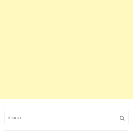
Search
for: