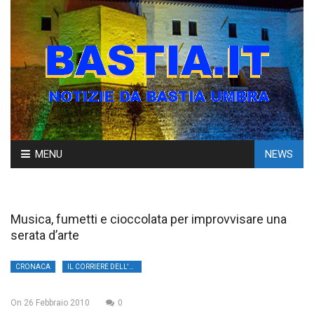
Skip
MENU
NEWS
to
content
Musica, fumetti e cioccolata per improvvisare una
serata d’arte
CRONACA
IL CORRIERE DELL'UMBRIA
On
26 Febbraio 2010
0