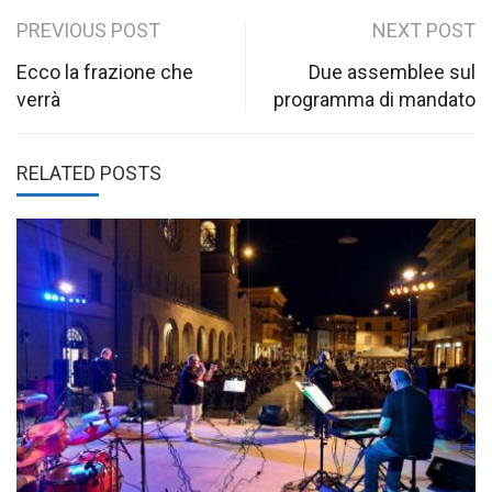
Post
PREVIOUS POST
NEXT POST
navigation
Ecco la frazione che
Due assemblee sul
verrà
programma di mandato
RELATED POSTS