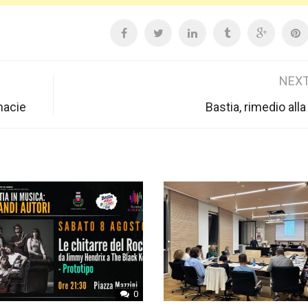
NEXT
macie
Bastia, rimedio all
0