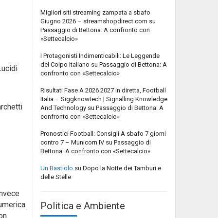
Migliori siti streaming zampata a sbafo
Giugno 2026 – streamshopdirect.com
su
Passaggio di Bettona: A confronto con
«Settecalcio»
I Protagonisti Indimenticabili: Le Leggende
del Colpo Italiano
su
Passaggio di Bettona: A
Lucidi
confronto con «Settecalcio»
Risultati Fase A 2026 2027 in diretta, Football
Italia – Siggknowtech | Signalling Knowledge
rchetti
And Technology
su
Passaggio di Bettona: A
confronto con «Settecalcio»
Pronostici Football: Consigli A sbafo 7 giorni
contro 7 – Municorn IV
su
Passaggio di
Bettona: A confronto con «Settecalcio»
Un Bastiolo
su
Dopo la Notte dei Tamburi e
delle Stelle
invece
Politica e Ambiente
numerica
on