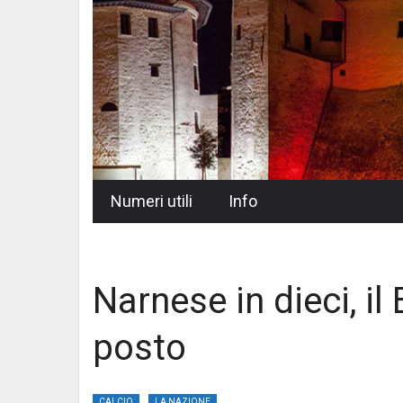
Skip
Numeri utili
Info
to
content
Narnese in dieci, il
posto
CALCIO
LA NAZIONE