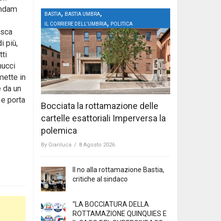
uondam
,
,
BASTIA
BASTIA UMBRA
,
IL CORRIERE DELL'UMBRIA
POLITICA
esca
i più,
tti
nucci
mette in
e da un
 e porta
Bocciata la rottamazione delle
cartelle esattoriali Imperversa la
polemica
By
Gianluca
/
8 Agosto 2026
Il no alla rottamazione Bastia,
critiche al sindaco
“LA BOCCIATURA DELLA
ROTTAMAZIONE QUINQUIES E