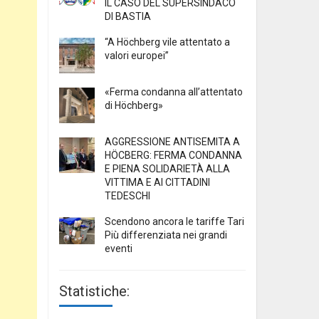
IL CASO DEL SUPERSINDACO
DI BASTIA
“A Höchberg vile attentato a
valori europei”
«Ferma condanna all’attentato
di Höchberg»
AGGRESSIONE ANTISEMITA A
HÖCBERG: FERMA CONDANNA
E PIENA SOLIDARIETÀ ALLA
VITTIMA E AI CITTADINI
TEDESCHI
Scendono ancora le tariffe Tari
Più differenziata nei grandi
eventi
Statistiche: