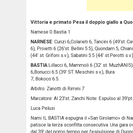
Vittoria e primato Pesa il doppio giallo a Quon
Narnese 0 Bastia 1
NARNESE
: Cunzi 6,Colarieti 6, Tancini 6 (49’st. Ca
6), Proietti 6 (26’st. Bellini 5.5), Quondam 5, Chiani
(44’ st. Grifoni s.v.), Sabatini 5.5 (44’ st.Perotti s.v.)
BASTIA
:Lillacci 6, Mammoli 6 (32’ st. MuzhANI5),
6,Bonucci 6.5 (39’ ST. Meschini s.v.), Bura
7, Bokoco 6.5.
Arbitro: Zanotti di Rimini 7
Marcatore: Al 23’st. Zanchi Note: Espulso al 39
Luca Pelusi
Narni IL BASTIA espugna il «San Girolamo» di Narn
patisce la terza sconfitta consecutiva. Una gara o
dal 39’ del primo tempo per l’espulsione di Quond