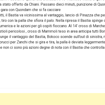
era stato offerto da Chiani. Passano dieci minuti, punizione di Q
lla gara con Quondam che si fa cacciare
tti, il Bastia va vicinissima al vantaggio, lancio di Pinazza che p
tiro con la palla che sfiora il palo. Nella ripresa il Bastia spinge d
numerica e le azioni per gli ospiti fioccano. Al 14’ cross di Marche
tioli pericolosi , cross di Mammoli teso in area anticipa tutti Bo
iunge il vantaggio del Bastia, Bokoco scende sull’out di sinistra, 
rucci per Zanchi che si gira e tira, la palla è deviata leggerment
ne non ci sono più azioni degne di nota con il Bastia che controlla