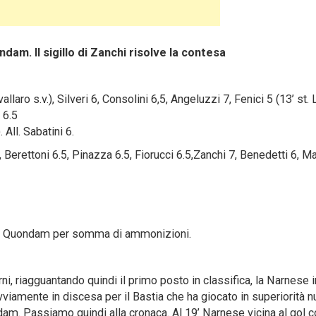
dam. Il sigillo di Zanchi risolve la contesa
vallaro s.v.), Silveri 6, Consolini 6,5, Angeluzzi 7, Fenici 5 (13’ st. 
 6.5
. All. Sabatini 6.
 Berettoni 6.5, Pinazza 6.5, Fiorucci 6.5,Zanchi 7, Benedetti 6, Ma
’pt. Quondam per somma di ammonizioni.
i, riagguantando quindi il primo posto in classifica, la Narnese 
vviamente in discesa per il Bastia che ha giocato in superiorità 
am. Passiamo quindi alla cronaca. Al 19’ Narnese vicina al gol c