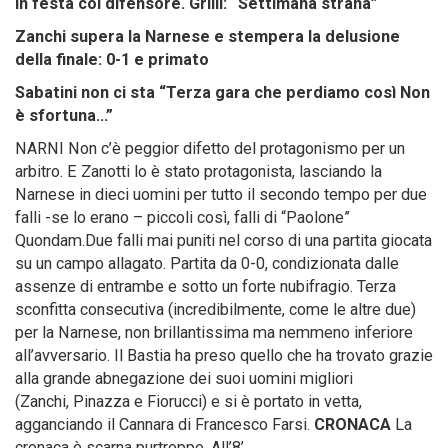
in festa col difensore. Grilli: “Settimana strana”
Zanchi supera la Narnese e stempera la delusione
della finale: 0-1 e primato
Sabatini non ci sta “Terza gara che perdiamo così Non
è sfortuna…”
NARNI Non c’è peggior difetto del protagonismo per un
arbitro. E Zanotti lo è stato protagonista, lasciando la
Narnese in dieci uomini per tutto il secondo tempo per due
falli -se lo erano – piccoli così, falli di “Paolone”
Quondam.Due falli mai puniti nel corso di una partita giocata
su un campo allagato. Partita da 0-0, condizionata dalle
assenze di entrambe e sotto un forte nubifragio. Terza
sconfitta consecutiva (incredibilmente, come le altre due)
per la Narnese, non brillantissima ma nemmeno inferiore
all’avversario. Il Bastia ha preso quello che ha trovato grazie
alla grande abnegazione dei suoi uomini migliori
(Zanchi, Pinazza e Fiorucci) e si è portato in vetta,
agganciando il Cannara di Francesco Farsi.
CRONACA
La
cronaca è scarna purtroppo. All’8’