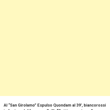
Al “San Girolamo” Espulso Quondam al 39’, biancorossi