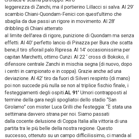
leggerezza di Zanchi, ma il portierino Lillacci si salva. Al 29’
scambio Chiani-Quondam-Fenici con quest’ultimo che
sbaglia da due passi un rigore in movimento. Al 28’
dribbling di Chiani atterrato
al limite dell’area di rigore, punizione di Quondam ma senza
effetti. Al 40′ perfetto lancio di Pinazza per Bura che scatta
bene,il tiro sfiorail palo.Ripresa. Al 14’ occasionissima per
capitan Marchetti, ottimo Cunzi. Al 22 ‘ cross di Bokoko, il
difensore centrale Zanchi in mischia segna (di nuovo, dopo
i centri in campionato e in coppa). Grazie anche ad una
deviazione. Al 42’ tiro da fuori di Silveri respinto (di mano)
poi non succede più nulla se non al triplice fischio finale, i
festeggiamenti degli ospiti.
AL 91’
Umori contrapposti al
termine della gara negli spogliatoi dello stadio “San
Girolamo” con mister Luca Grilli che festeggia: “È stata una
settimana davvero strana per noi. Siamo passati
dalla cocente delusione di Coppa Italia alla vittoria di una
partita tra le più belle della nostra regione. Questo
successo, ottenuto su un campo difficilissimo, ci manda al