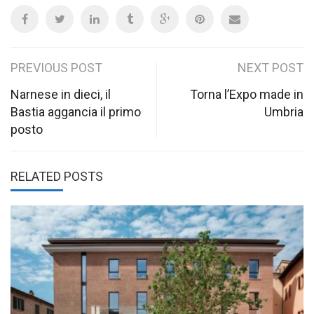
Post
PREVIOUS POST
NEXT POST
navigation
Narnese in dieci, il
Torna l’Expo made in
Bastia aggancia il primo
Umbria
posto
RELATED POSTS