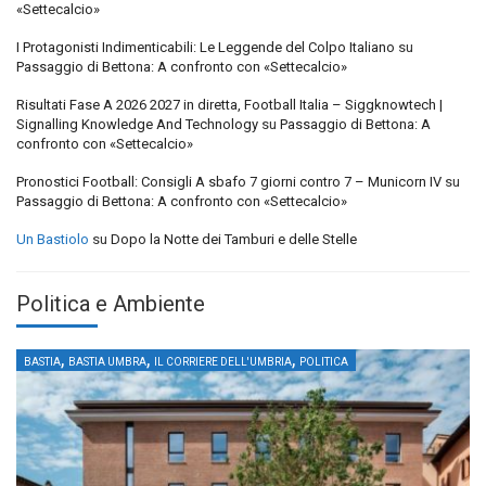
«Settecalcio»
I Protagonisti Indimenticabili: Le Leggende del Colpo Italiano
su
Passaggio di Bettona: A confronto con «Settecalcio»
Risultati Fase A 2026 2027 in diretta, Football Italia – Siggknowtech |
Signalling Knowledge And Technology
su
Passaggio di Bettona: A
confronto con «Settecalcio»
Pronostici Football: Consigli A sbafo 7 giorni contro 7 – Municorn IV
su
Passaggio di Bettona: A confronto con «Settecalcio»
Un Bastiolo
su
Dopo la Notte dei Tamburi e delle Stelle
Politica e Ambiente
,
,
,
BASTIA
BASTIA UMBRA
IL CORRIERE DELL'UMBRIA
POLITICA