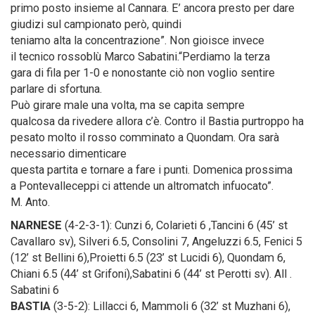
primo posto insieme al Cannara. E’ ancora presto per dare
giudizi sul campionato però, quindi
teniamo alta la concentrazione”. Non gioisce invece
il tecnico rossoblù Marco Sabatini.“Perdiamo la terza
gara di fila per 1-0 e nonostante ciò non voglio sentire
parlare di sfortuna.
Può girare male una volta, ma se capita sempre
qualcosa da rivedere allora c’è. Contro il Bastia purtroppo ha
pesato molto il rosso comminato a Quondam. Ora sarà
necessario dimenticare
questa partita e tornare a fare i punti. Domenica prossima
a Pontevalleceppi ci attende un altromatch infuocato”.
M. Anto.
NARNESE
(4-2-3-1): Cunzi 6, Colarieti 6 ,Tancini 6 (45’ st
Cavallaro sv), Silveri 6.5, Consolini 7, Angeluzzi 6.5, Fenici 5
(12’ st Bellini 6),Proietti 6.5 (23’ st Lucidi 6), Quondam 6,
Chiani 6.5 (44’ st Grifoni),Sabatini 6 (44’ st Perotti sv). All .
Sabatini 6
BASTIA
(3-5-2): Lillacci 6, Mammoli 6 (32’ st Muzhani 6),