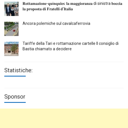
𝐑𝐨𝐭𝐭𝐚𝐦𝐚𝐳𝐢𝐨𝐧𝐞-𝐪𝐮i𝐧𝐪𝐮𝐢𝐞𝐬: 𝐥𝐚 𝐦𝐚𝐠𝐠𝐢𝐨𝐫𝐚𝐧𝐳𝐚 di sinistra 𝐛𝐨𝐜𝐜𝐢𝐚
𝐥𝐚 𝐩𝐫𝐨𝐩𝐨𝐬𝐭𝐚 𝐝𝐢 𝐅𝐫𝐚𝐭𝐞𝐥𝐥𝐢 𝐝’𝐈𝐭𝐚𝐥𝐢𝐚
Ancora polemiche sul cavalcaferrovia
Tariffe della Tari e rottamazione cartelle Il consiglio di
Bastia chiamato a decidere
Statistiche:
Sponsor