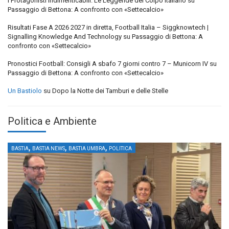
I Protagonisti Indimenticabili: Le Leggende del Colpo Italiano
su
Passaggio di Bettona: A confronto con «Settecalcio»
Risultati Fase A 2026 2027 in diretta, Football Italia – Siggknowtech |
Signalling Knowledge And Technology
su
Passaggio di Bettona: A
confronto con «Settecalcio»
Pronostici Football: Consigli A sbafo 7 giorni contro 7 – Municorn IV
su
Passaggio di Bettona: A confronto con «Settecalcio»
Un Bastiolo
su
Dopo la Notte dei Tamburi e delle Stelle
Politica e Ambiente
,
,
,
BASTIA
BASTIA NEWS
BASTIA UMBRA
POLITICA