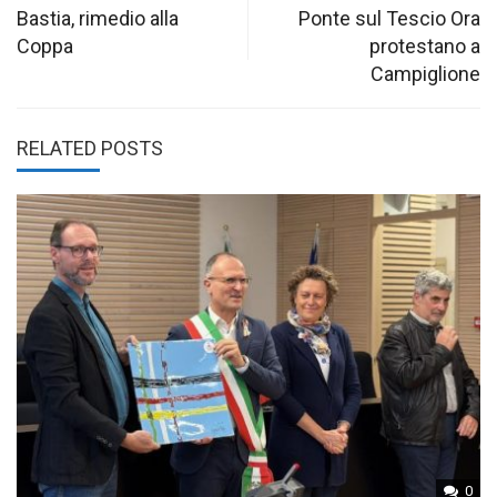
navigation
Bastia, rimedio alla
Ponte sul Tescio Ora
Coppa
protestano a
Campiglione
RELATED POSTS
0