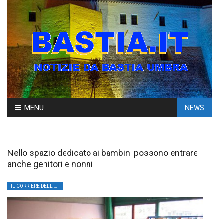
Skip
MENU
NEWS
to
content
Nello spazio dedicato ai bambini possono entrare
anche genitori e nonni
IL CORRIERE DELL'UMBRIA