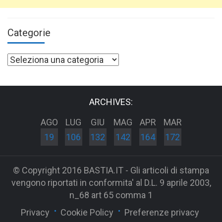
Categorie
Categorie
ARCHIVES:
AGO
LUG
GIU
MAG
APR
MAR
19
106
132
142
164
172
© Copyright 2016 BASTIA.IT - Gli articoli di stampa
vengono riportati in conformita' al D.L. 9 aprile 2003,
n_68 art 65 comma 1
Privacy
Cookie Policy
Preferenze privacy