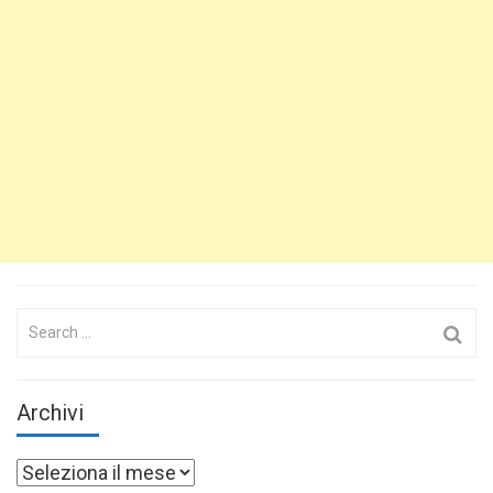
Search
for:
Archivi
Archivi