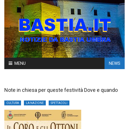
Skip
MENU
NEWS
to
content
Note in chiesa per queste festività Dove e quando
CULTURA
LA NAZIONE
SPETTACOLI