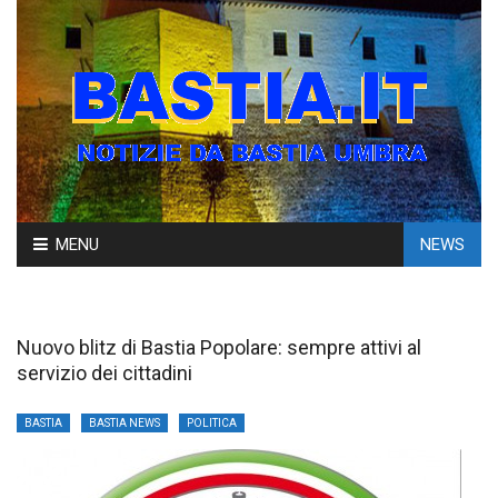
Skip
MENU
NEWS
to
content
Nuovo blitz di Bastia Popolare: sempre attivi al
servizio dei cittadini
BASTIA
BASTIA NEWS
POLITICA