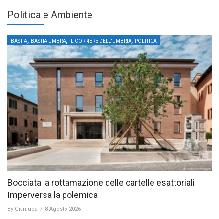
Politica e Ambiente
,
,
,
BASTIA
BASTIA UMBRA
IL CORRIERE DELL'UMBRIA
POLITICA
Bocciata la rottamazione delle cartelle esattoriali
Imperversa la polemica
By
Gianluca
/
8 Agosto 2026