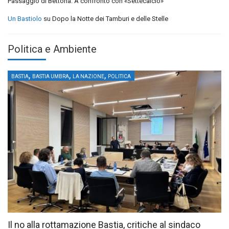
Passaggio di Bettona: A confronto con «Settecalcio»
Un Bastiolo
su
Dopo la Notte dei Tamburi e delle Stelle
Politica e Ambiente
,
,
,
BASTIA
BASTIA UMBRA
LA NAZIONE
POLITICA
Il no alla rottamazione Bastia, critiche al sindaco