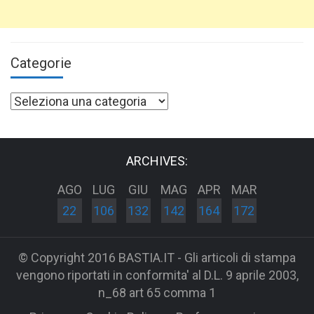
Categorie
Categorie
ARCHIVES:
AGO
LUG
GIU
MAG
APR
MAR
22
106
132
142
164
172
© Copyright 2016 BASTIA.IT - Gli articoli di stampa
vengono riportati in conformita' al D.L. 9 aprile 2003,
n_68 art 65 comma 1