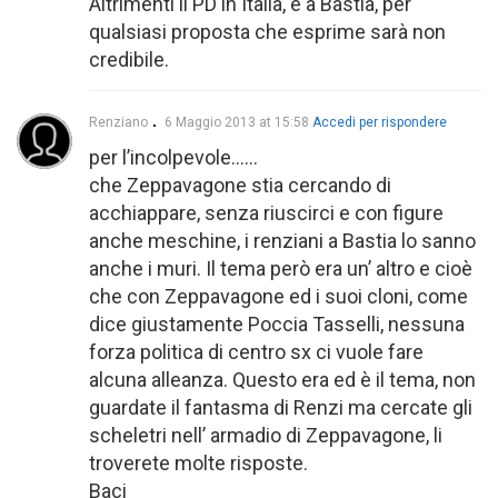
Altrimenti il PD in Italia, e a Bastia, per
qualsiasi proposta che esprime sarà non
credibile.
Renziano
6 Maggio 2013 at 15:58
Accedi per rispondere
per l’incolpevole……
che Zeppavagone stia cercando di
acchiappare, senza riuscirci e con figure
anche meschine, i renziani a Bastia lo sanno
anche i muri. Il tema però era un’ altro e cioè
che con Zeppavagone ed i suoi cloni, come
dice giustamente Poccia Tasselli, nessuna
forza politica di centro sx ci vuole fare
alcuna alleanza. Questo era ed è il tema, non
guardate il fantasma di Renzi ma cercate gli
scheletri nell’ armadio di Zeppavagone, li
troverete molte risposte.
Baci