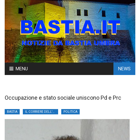
Skip
MENU
NEWS
to
content
Occupazione e stato sociale uniscono Pd e Prc
BASTIA
IL CORRIERE DELL'UMBRIA
POLITICA