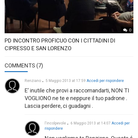
0
PD INCONTRO PROFICUO CON I CITTADINI DI
CIPRESSO E SAN LORENZO
COMMENTS (7)
Renziano
5 Maggio 2013 at 17:59
Accedi per rispondere
E’ inutile che provi a raccomandarti, NON TI
VOGLIONO ne te e neppure il tuo padrone .
Lascia perdere, ci guadagni .
l'incolpevole
6 Maggio 2013 at 14:07
Accedi per
rispondere