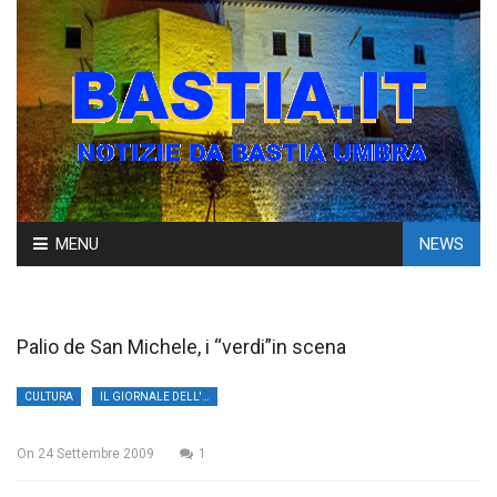
Skip
MENU
NEWS
to
content
Palio de San Michele, i “verdi”in scena
CULTURA
IL GIORNALE DELL'UMBRIA
On
24 Settembre 2009
1