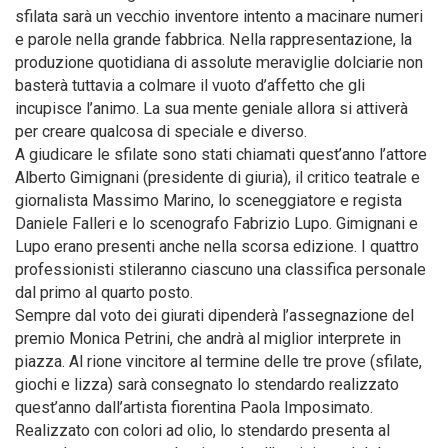
sfilata sarà un vecchio inventore intento a macinare numeri
e parole nella grande fabbrica. Nella rappresentazione, la
produzione quotidiana di assolute meraviglie dolciarie non
basterà tuttavia a colmare il vuoto d’affetto che gli
incupisce l’animo. La sua mente geniale allora si attiverà
per creare qualcosa di speciale e diverso.
A giudicare le sfilate sono stati chiamati quest’anno l’attore
Alberto Gimignani (presidente di giuria), il critico teatrale e
giornalista Massimo Marino, lo sceneggiatore e regista
Daniele Falleri e lo scenografo Fabrizio Lupo. Gimignani e
Lupo erano presenti anche nella scorsa edizione. I quattro
professionisti stileranno ciascuno una classifica personale
dal primo al quarto posto.
Sempre dal voto dei giurati dipenderà l’assegnazione del
premio Monica Petrini, che andrà al miglior interprete in
piazza. Al rione vincitore al termine delle tre prove (sfilate,
giochi e lizza) sarà consegnato lo stendardo realizzato
quest’anno dall’artista fiorentina Paola Imposimato.
Realizzato con colori ad olio, lo stendardo presenta al