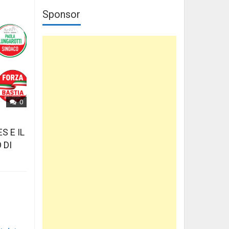
Sponsor
0
S E IL
 DI