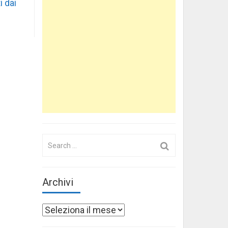
i dai
Search
for:
Archivi
Archivi