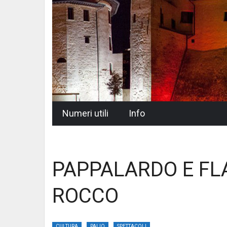
Skip
Numeri utili
Info
to
content
PAPPALARDO E FL
ROCCO
CULTURA
PALIO
SPETTACOLI