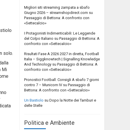
Migliori siti streaming zampata a sbafo
Giugno 2026 – streamshopdirect.com
su
Passaggio di Bettona: A confronto con
«Settecalcio»
stiolo
I Protagonisti Indimenticabili: Le Leggende
del Colpo Italiano
su
Passaggio di Bettona: A
confronto con «Settecalcio»
n solo.
Risultati Fase A 2026 2027 in diretta, Football
Italia – Siggknowtech | Signalling Knowledge
dalla
And Technology
su
Passaggio di Bettona: A
n Mi
confronto con «Settecalcio»
 come
Pronostici Football: Consigli A sbafo 7 giorni
contro 7 – Municorn IV
su
Passaggio di
Bettona: A confronto con «Settecalcio»
anno
r
Un Bastiolo
su
Dopo la Notte dei Tamburi e
dicata
delle Stelle
Politica e Ambiente