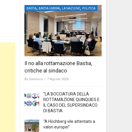
,
,
,
BASTIA
BASTIA UMBRA
LA NAZIONE
POLITICA
Il no alla rottamazione Bastia,
critiche al sindaco
By
Gianluca
/
7 Agosto 2026
“LA BOCCIATURA DELLA
ROTTAMAZIONE QUINQUIES E
IL CASO DEL SUPERSINDACO
DI BASTIA
“A Höchberg vile attentato a
valori europei”