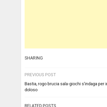
SHARING
Post
PREVIOUS POST
navigation
Bastia, rogo brucia sala-giochi s’indaga per 
doloso
RELATED POSTS