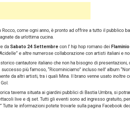
n Rocco, come ogni anno, è pronto ad offrire a tutto il pubblico ba
agnate da un’ottima cucina.
ire da
Sabato 24 Settembre
con l’ hip hop romano dei
Flaminio
 Acidelle” e altre numerose collaborazione con artisti italiani e no
, storico cantautore italiano che non ha bisogno di presentazioni, 
suo successo più famoso, “Ricominiciamo” incluso nell’ album “No
 da altri artisti, tra i quali Mina. Il brano venne usato inoltre
 Gol.
orica taverna situata ai giardini pubblici di Bastia Umbra, si potr
ettacoli live e dj set. Tutti gli eventi sono ad ingresso gratuito, pe
a.” Tutte le informazioni potete trovarle sulla pagina Facebook de