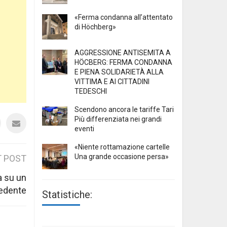
«Ferma condanna all’attentato
di Höchberg»
AGGRESSIONE ANTISEMITA A
HÖCBERG: FERMA CONDANNA
E PIENA SOLIDARIETÀ ALLA
VITTIMA E AI CITTADINI
TEDESCHI
Scendono ancora le tariffe Tari
Più differenziata nei grandi
eventi
«Niente rottamazione cartelle
Una grande occasione persa»
 POST
a su un
edente
Statistiche: