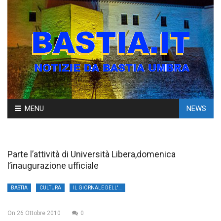
Skip
MENU
NEWS
to
content
Parte l’attività di Università Libera,domenica
l’inaugurazione ufficiale
BASTIA
CULTURA
IL GIORNALE DELL'UMBRIA
On
26 Ottobre 2010
0