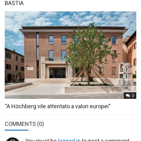
BASTIA
0
“A Höchberg vile attentato a valori europei”
COMMENTS
(0)
You must be
logged in
to post a comment.