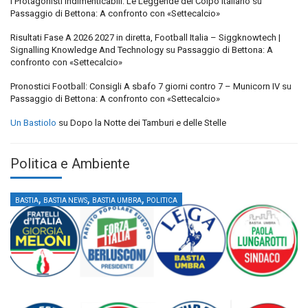
I Protagonisti Indimenticabili: Le Leggende del Colpo Italiano
su
Passaggio di Bettona: A confronto con «Settecalcio»
Risultati Fase A 2026 2027 in diretta, Football Italia – Siggknowtech |
Signalling Knowledge And Technology
su
Passaggio di Bettona: A
confronto con «Settecalcio»
Pronostici Football: Consigli A sbafo 7 giorni contro 7 – Municorn IV
su
Passaggio di Bettona: A confronto con «Settecalcio»
Un Bastiolo
su
Dopo la Notte dei Tamburi e delle Stelle
Politica e Ambiente
,
,
,
BASTIA
BASTIA NEWS
BASTIA UMBRA
POLITICA