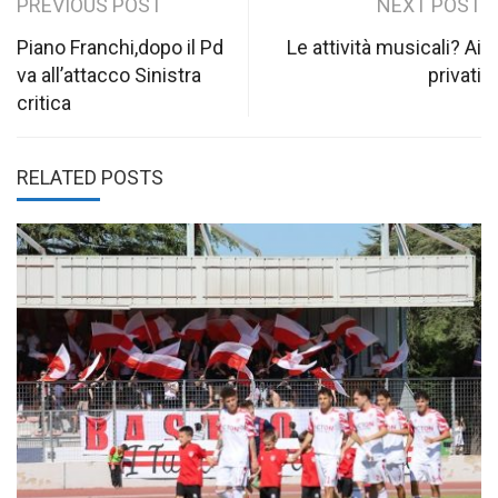
Post
PREVIOUS POST
NEXT POST
navigation
Piano Franchi,dopo il Pd
Le attività musicali? Ai
va all’attacco Sinistra
privati
critica
RELATED POSTS