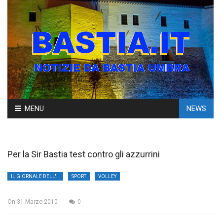
Skip
MENU
NEWS
to
content
Per la Sir Bastia test contro gli azzurrini
IL GIORNALE DELL'UMBRIA
SPORT
VOLLEY
On
31 Marzo 2010
0