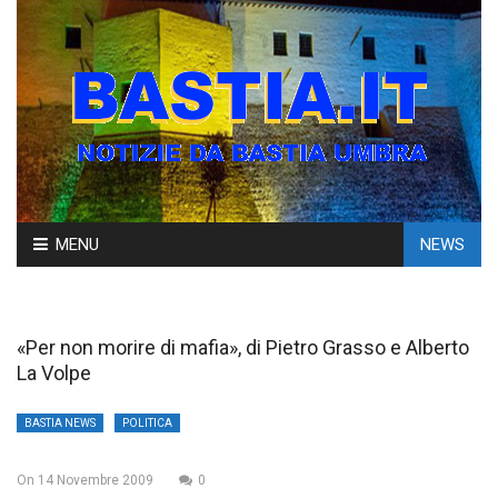
Skip
MENU
NEWS
to
content
«Per non morire di mafia», di Pietro Grasso e Alberto
La Volpe
BASTIA NEWS
POLITICA
On
14 Novembre 2009
0