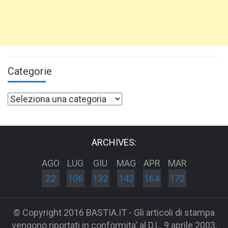
Categorie
Categorie
ARCHIVES:
AGO
LUG
GIU
MAG
APR
MAR
22
106
132
142
164
172
© Copyright 2016 BASTIA.IT - Gli articoli di stampa
vengono riportati in conformita' al D.L. 9 aprile 2003,