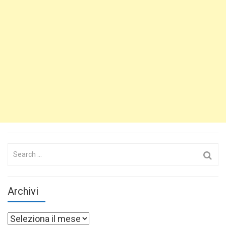
Search
for:
Archivi
Archivi