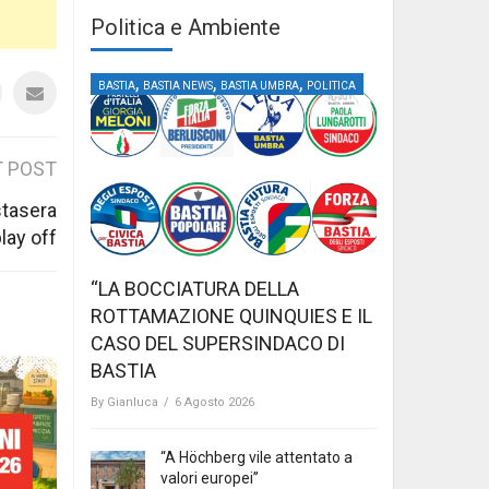
Politica e Ambiente
,
,
,
BASTIA
BASTIA NEWS
BASTIA UMBRA
POLITICA
 POST
stasera
lay off
“LA BOCCIATURA DELLA
ROTTAMAZIONE QUINQUIES E IL
CASO DEL SUPERSINDACO DI
BASTIA
By
Gianluca
/
6 Agosto 2026
“A Höchberg vile attentato a
valori europei”