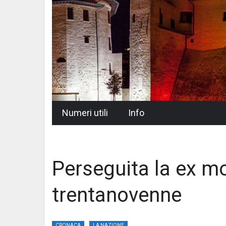
Skip
Numeri utili
Info
to
content
Perseguita la ex mo
trentanovenne
CRONACA
LA NAZIONE