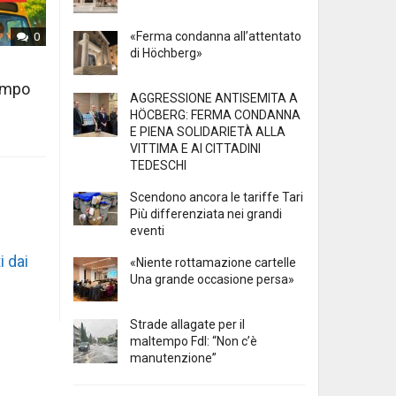
«Ferma condanna all’attentato
0
di Höchberg»
tempo
AGGRESSIONE ANTISEMITA A
HÖCBERG: FERMA CONDANNA
E PIENA SOLIDARIETÀ ALLA
VITTIMA E AI CITTADINI
TEDESCHI
Scendono ancora le tariffe Tari
Più differenziata nei grandi
eventi
i dai
«Niente rottamazione cartelle
Una grande occasione persa»
Strade allagate per il
maltempo FdI: “Non c’è
manutenzione”