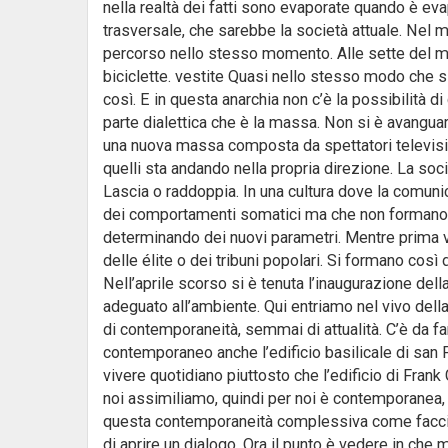
nella realtà dei fatti sono evaporate quando è ev
trasversale, che sarebbe la società attuale. Nel
percorso nello stesso momento. Alle sette del ma
biciclette. vestite Quasi nello stesso modo che 
così. E in questa anarchia non c’è la possibilità 
parte dialettica che è la massa. Non si è avanguard
una nuova massa composta da spettatori televisi
quelli sta andando nella propria direzione. La soc
Lascia o raddoppia. In una cultura dove la comuni
dei comportamenti somatici ma che non formano 
determinando dei nuovi parametri. Mentre prima v
delle élite o dei tribuni popolari. Si formano così d
Nell’aprile scorso si è tenuta l’inaugurazione del
adeguato all’ambiente. Qui entriamo nel vivo dell
di contemporaneità, semmai di attualità. C’è da fa
contemporaneo anche l’edificio basilicale di san 
vivere quotidiano piuttosto che l’edificio di Fran
noi assimiliamo, quindi per noi è contemporanea, se
questa contemporaneità complessiva come facciam
di aprire un dialogo. Ora il punto è vedere in che 