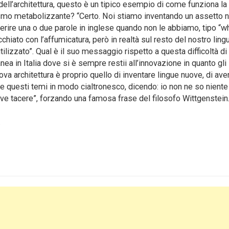
ll’architettura, questo è un tipico esempio di come funziona la
ganismo metabolizzante? “Certo. Noi stiamo inventando un assetto 
erire una o due parole in inglese quando non le abbiamo, tipo “w
ecchiato con l’affumicatura, però in realtà sul resto del nostro lin
izzato”. Qual è il suo messaggio rispetto a questa difficoltà di 
ea in Italia dove si è sempre restii all’innovazione in quanto gli
ova architettura è proprio quello di inventare lingue nuove, di aver
re questi temi in modo cialtronesco, dicendo: io non ne so nient
 deve tacere”, forzando una famosa frase del filosofo Wittgenstein
.