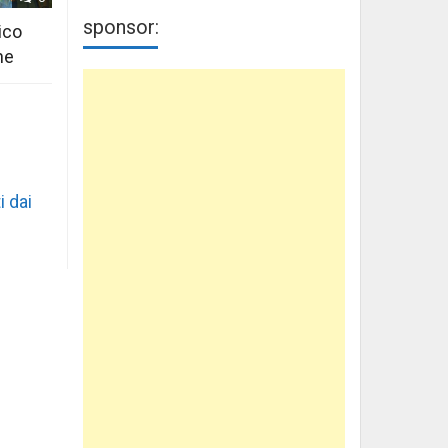
sponsor:
ico
ne
i dai