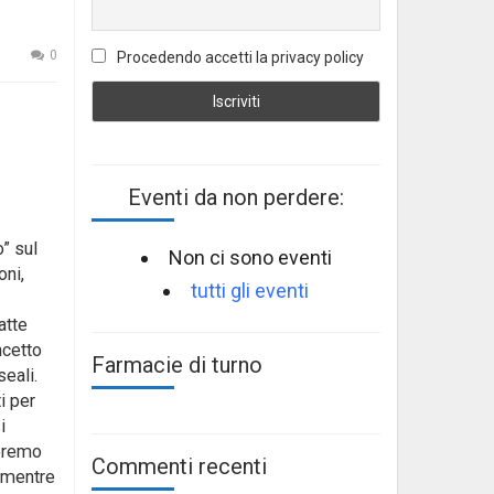
0
Procedendo accetti la privacy policy
Eventi da non perdere:
” sul
Non ci sono eventi
oni,
tutti gli eventi
atte
ncetto
Farmacie di turno
eali.
i per
i
leremo
Commenti recenti
e mentre