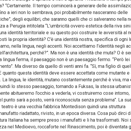
a? “Certamente. Il tempo comincerà a generare delle assimilazi
e fino a ieri non lo sembrava, poi probabilmente nasceranno delle
iche”, degli equilibri, che saranno quelli che ci salveranno nella n
za a Perugia intitolata “L’umbricità ovvero estetica della riva sini
una identità territoriale e su questo poi costruire le avversità al 
sti la propria identità? C’è una identità nostra, specifica di ogni
amo, nella lingua, negli accenti. Noi accettiamo l’identità negli ac
nell’architettura, perché?”. Ma non è una identità che muta? O è 
 lingua ferma, il paesaggio non è un paesaggio fermo. “Però lei 
nto”. Ma diverso da quello di venti anni fa. “Sì, ma figlio di quel
et”. E quanto questa identità deve essere accettata come mutante e
à. La lingua, le identità, mutano costantemente perché è viva, ma 
 Quindi lo stesso paesaggio, tornando a Fuksas, la stessa urbanist
mente abitueremo l’occhio a vederla, vi costruiremo cose intorno,
l punto sarà a posto, verrà riconosciuta senza problema”. La su
 teatro è una vecchia fabbrica Montedison quindi una struttura
 manufatto riadattato, rivisto, in un epoca diversa. Cosa può dirci d
ltura Italiana ha sempre preso i manufatti e li ha trasformati. Noi 
zza nel Medioevo, roccaforte nel Rinascimento, poi è diventata g