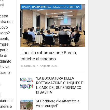
oni
,
,
,
BASTIA
BASTIA UMBRA
LA NAZIONE
POLITICA
ostra
stra del
nuovo
 luogo?
centi,
sempre
parla
Il no alla rottamazione Bastia,
lo di
critiche al sindaco
 quanto
By
Gianluca
/
7 Agosto 2026
è viva
ica, la
“LA BOCCIATURA DELLA
ROTTAMAZIONE QUINQUIES E
a
IL CASO DEL SUPERSINDACO
DI BASTIA
i
siamo il
“A Höchberg vile attentato a
valori europei”
alera e