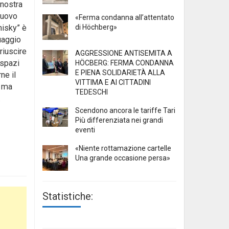
 nostra
nuovo
«Ferma condanna all’attentato
hisky” è
di Höchberg»
guaggio
riuscire
AGGRESSIONE ANTISEMITA A
 spazi
HÖCBERG: FERMA CONDANNA
E PIENA SOLIDARIETÀ ALLA
ne il
VITTIMA E AI CITTADINI
e ma
TEDESCHI
.
Scendono ancora le tariffe Tari
Più differenziata nei grandi
eventi
«Niente rottamazione cartelle
Una grande occasione persa»
Statistiche: