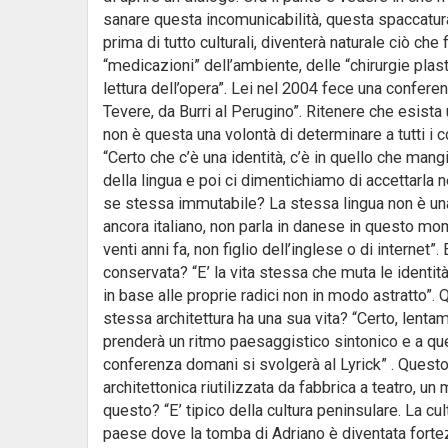
sanare questa incomunicabilità, questa spaccatur
prima di tutto culturali, diventerà naturale ciò ch
“medicazioni” dell’ambiente, delle “chirurgie plast
lettura dell’opera”. Lei nel 2004 fece una conferen
Tevere, da Burri al Perugino”. Ritenere che esista 
non è questa una volontà di determinare a tutti i co
“Certo che c’è una identità, c’è in quello che mangi
della lingua e poi ci dimentichiamo di accettarla 
se stessa immutabile? La stessa lingua non è una
ancora italiano, non parla in danese in questo mome
venti anni fa, non figlio dell’inglese o di intern
conservata? “E’ la vita stessa che muta le identit
in base alle proprie radici non in modo astratto”.
stessa architettura ha una sua vita? “Certo, lenta
prenderà un ritmo paesaggistico sintonico e a que
conferenza domani si svolgerà al Lyrick” . Questo
architettonica riutilizzata da fabbrica a teatro, un
questo? “E’ tipico della cultura peninsulare. La cu
paese dove la tomba di Adriano è diventata forte