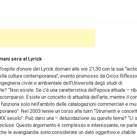
mani sera al Lyrick
spite d’onore del Lyrick domani alle ore 21,30 con la sua “lectio
lla cultura contemporanea”, evento promosso da Oicos Riflessi
ngegneria civile e ambientale dell’Università degli studi di
? “Non esiste. Se c’è una caratteristica dell’epoca attuale – rib
comparso. Esiste un concetto di attualità dell’arte, mentre il co
, funziona solo nell’ambito delle catalogazioni commerciali e mus
poraneo”. Nel 2003 tenne un corso alla Iulm “Strumenti e concett
 XX secolo”. Può darci una – delucidazione su questo tema? “Lì s
 concluse. Questo argomento è complesso e interessante, ne par
 che le avanguardie sono considerate un dato oggettivo e stabil