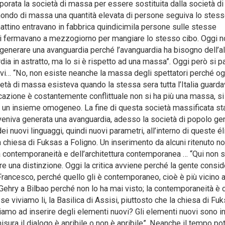
aporata la società di massa per essere sostituita dalla società d
 mondo di massa una quantità elevata di persone seguiva lo stes
ttino entravano in fabbrica quindicimila persone sulle stesse
si fermavano a mezzogiorno per mangiare lo stesso cibo. Oggi n
di generare una avanguardia perché l’avanguardia ha bisogno dell’al
ia in astratto, ma lo si è rispetto ad una massa”. Oggi però si pa
vi… “No, non esiste neanche la massa degli spettatori perché og
ietà di massa esisteva quando la stessa sera tutta l’Italia guard
cazione è costantemente conflittuale non si ha più una massa, s
un insieme omogeneo. La fine di questa società massificata st
eniva generata una avanguardia, adesso la società di popolo ge
ei nuovi linguaggi, quindi nuovi parametri, all’interno di queste éli
la chiesa di Fuksas a Foligno. Un inserimento da alcuni ritenuto n
a contemporaneità e dell’architettura contemporanea … “Qui non s
re una distinzione. Oggi la critica avviene perché la gente consid
Francesco, perché quello gli è contemporaneo, cioè è più vicino 
k Gehry a Bilbao perché non lo ha mai visto; la contemporaneità è 
 viviamo li, la Basilica di Assisi, piuttosto che la chiesa di Fuk
o ad inserire degli elementi nuovi? Gli elementi nuovi sono i
misura il dialogo è apribile o non è apribile”. Neanche il tempo po