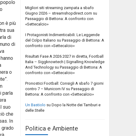
i popolo
Migliori siti streaming zampata a sbafo
so
Giugno 2026 – streamshopdirect.com
su
Passaggio di Bettona: A confronto con
on è più
«Settecalcio»
tra sua
I Protagonisti Indimenticabili: Le Leggende
rla di
del Colpo Italiano
su
Passaggio di Bettona: A
nuno di
confronto con «Settecalcio»
ava
Risultati Fase A 2026 2027 in diretta, Football
i hanno
Italia – Siggknowtech | Signalling Knowledge
a
And Technology
su
Passaggio di Bettona: A
nera o
confronto con «Settecalcio»
te”.
Pronostici Football: Consigli A sbafo 7 giorni
on
contro 7 – Municorn IV
su
Passaggio di
i parla
Bettona: A confronto con «Settecalcio»
era
Un Bastiolo
su
Dopo la Notte dei Tamburi e
al suo
delle Stelle
ciò che
sas. In
Politica e Ambiente
n grado
trà