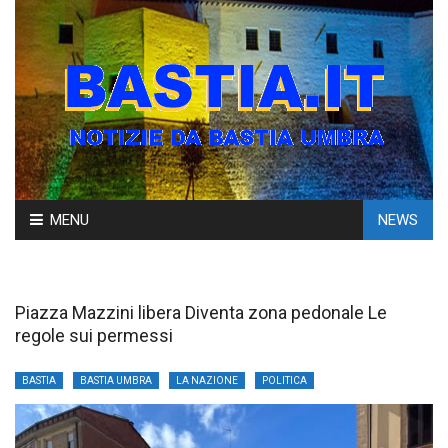
Skip
MENU
NEWS
to
content
Piazza Mazzini libera Diventa zona pedonale Le
regole sui permessi
BASTIA
BASTIA UMBRA
LA NAZIONE
POLITICA