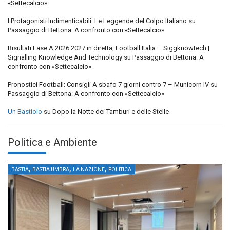
«Settecalcio»
I Protagonisti Indimenticabili: Le Leggende del Colpo Italiano
su
Passaggio di Bettona: A confronto con «Settecalcio»
Risultati Fase A 2026 2027 in diretta, Football Italia – Siggknowtech |
Signalling Knowledge And Technology
su
Passaggio di Bettona: A
confronto con «Settecalcio»
Pronostici Football: Consigli A sbafo 7 giorni contro 7 – Municorn IV
su
Passaggio di Bettona: A confronto con «Settecalcio»
Un Bastiolo
su
Dopo la Notte dei Tamburi e delle Stelle
Politica e Ambiente
,
,
,
BASTIA
BASTIA UMBRA
LA NAZIONE
POLITICA