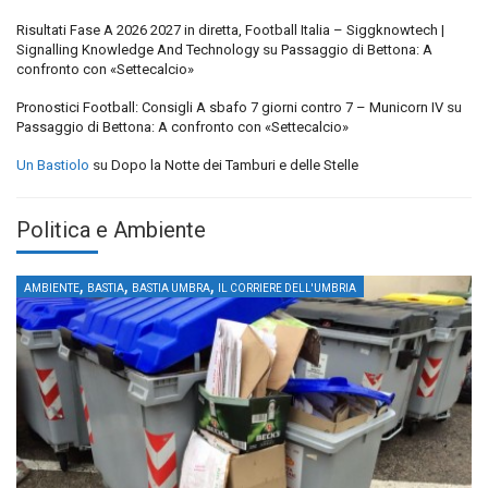
Risultati Fase A 2026 2027 in diretta, Football Italia – Siggknowtech |
Signalling Knowledge And Technology
su
Passaggio di Bettona: A
confronto con «Settecalcio»
Pronostici Football: Consigli A sbafo 7 giorni contro 7 – Municorn IV
su
Passaggio di Bettona: A confronto con «Settecalcio»
Un Bastiolo
su
Dopo la Notte dei Tamburi e delle Stelle
Politica e Ambiente
,
,
,
AMBIENTE
BASTIA
BASTIA UMBRA
IL CORRIERE DELL'UMBRIA