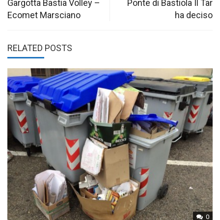
navigation
Gargotta Bastia Volley –
Ponte di Bastiola Il Tar
Ecomet Marsciano
ha deciso
RELATED POSTS
0