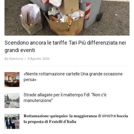
Scendono ancora le tariffe Tari Più differenziata nei
grandi eventi
By
Gianluca
/
4 Agosto 2026
«Niente rottamazione cartelle Una grande occasione
persa»
Strade allagate per il maltempo FdI: “Non c’è
manutenzione”
𝐑𝐨𝐭𝐭𝐚𝐦𝐚𝐳𝐢𝐨𝐧𝐞-𝐪𝐮i𝐧𝐪𝐮𝐢𝐞𝐬: 𝐥𝐚 𝐦𝐚𝐠𝐠𝐢𝐨𝐫𝐚𝐧𝐳𝐚 di sinistra 𝐛𝐨𝐜𝐜𝐢𝐚
𝐥𝐚 𝐩𝐫𝐨𝐩𝐨𝐬𝐭𝐚 𝐝𝐢 𝐅𝐫𝐚𝐭𝐞𝐥𝐥𝐢 𝐝’𝐈𝐭𝐚𝐥𝐢𝐚