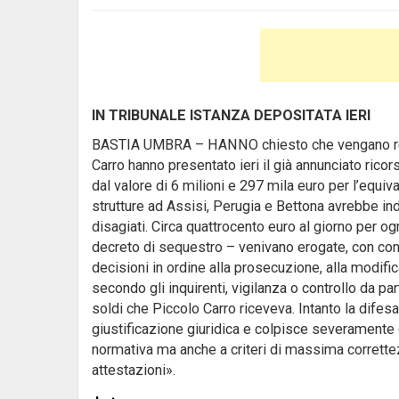
IN TRIBUNALE ISTANZA DEPOSITATA IERI
BASTIA UMBRA – HANNO chiesto che vengano restituit
Carro hanno presentato ieri il già annunciato ricor
dal valore di 6 milioni e 297 mila euro per l’equ
strutture ad Assisi, Perugia e Bettona avrebbe i
disagiati. Circa quattrocento euro al giorno per o
decreto di sequestro – venivano erogate, con cont
decisioni in ordine alla prosecuzione, alla modifi
secondo gli inquirenti, vigilanza o controllo da pa
soldi che Piccolo Carro riceveva. Intanto la difes
giustificazione giuridica e colpisce severamente 
normativa ma anche a criteri di massima correttez
attestazioni».