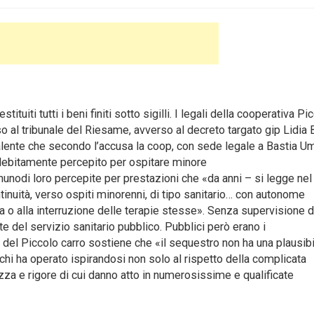
i tutti i beni finiti sotto sigilli. I legali della cooperativa Pi
so al tribunale del Riesame, avverso al decreto targato gip Lidia B
ivalente che secondo l’accusa la coop, con sede legale a Bastia U
ndebitamente percepito per ospitare minore
gnunodi loro percepite per prestazioni che «da anni – si legge nel
inuità, verso ospiti minorenni, di tipo sanitario… con autonome
ca o alla interruzione delle terapie stesse». Senza supervisione 
rte del servizio sanitario pubblico. Pubblici però erano i
a del Piccolo carro sostiene che «il sequestro non ha una plausib
chi ha operato ispirandosi non solo al rispetto della complicata
za e rigore di cui danno atto in numerosissime e qualificate