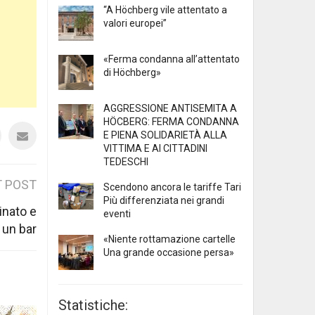
“A Höchberg vile attentato a
valori europei”
«Ferma condanna all’attentato
di Höchberg»
AGGRESSIONE ANTISEMITA A
HÖCBERG: FERMA CONDANNA
E PIENA SOLIDARIETÀ ALLA
VITTIMA E AI CITTADINI
TEDESCHI
 POST
Scendono ancora le tariffe Tari
Più differenziata nei grandi
inato e
eventi
 un bar
«Niente rottamazione cartelle
Una grande occasione persa»
Statistiche: