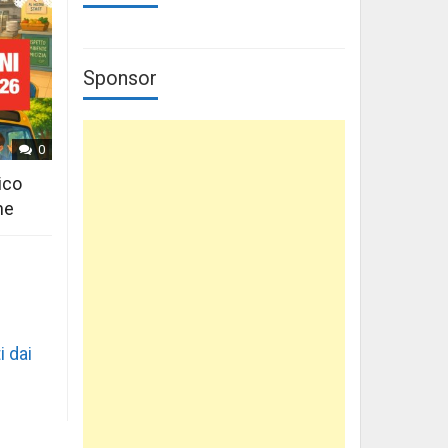
Sponsor
0
ico
ne
i dai