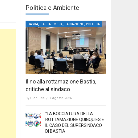
Politica e Ambiente
,
,
,
BASTIA
BASTIA UMBRA
LA NAZIONE
POLITICA
Il no alla rottamazione Bastia,
critiche al sindaco
By
Gianluca
/
7 Agosto 2026
“LA BOCCIATURA DELLA
ROTTAMAZIONE QUINQUIES E
IL CASO DEL SUPERSINDACO
DI BASTIA