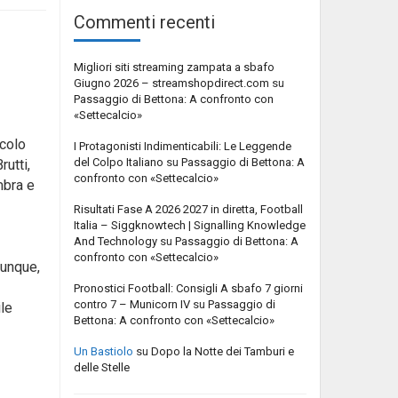
Commenti recenti
Migliori siti streaming zampata a sbafo
Giugno 2026 – streamshopdirect.com
su
Passaggio di Bettona: A confronto con
«Settecalcio»
ccolo
I Protagonisti Indimenticabili: Le Leggende
del Colpo Italiano
su
Passaggio di Bettona: A
rutti,
confronto con «Settecalcio»
mbra e
Risultati Fase A 2026 2027 in diretta, Football
Italia – Siggknowtech | Signalling Knowledge
And Technology
su
Passaggio di Bettona: A
confronto con «Settecalcio»
dunque,
Pronostici Football: Consigli A sbafo 7 giorni
contro 7 – Municorn IV
su
Passaggio di
ile
Bettona: A confronto con «Settecalcio»
Un Bastiolo
su
Dopo la Notte dei Tamburi e
delle Stelle