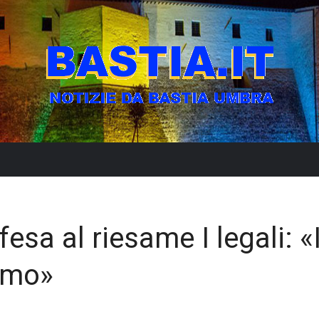
ifesa al riesame I legali: «I
timo»