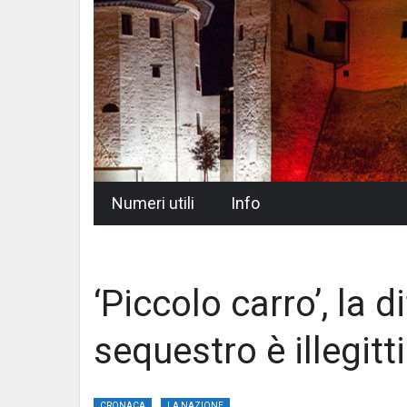
Skip
Numeri utili
Info
to
content
‘Piccolo carro’, la d
sequestro è illegit
CRONACA
LA NAZIONE