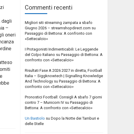
Commenti recenti
zi
 dagli
Migliori siti streaming zampata a sbafo
mia –
Giugno 2026 – streamshopdirect.com
su
Passaggio di Bettona: A confronto con
li oneri
«Settecalcio»
ancanza
ordine
I Protagonisti Indimenticabili: Le Leggende
del Colpo Italiano
su
Passaggio di Bettona: A
confronto con «Settecalcio»
’atteso
orniti
Risultati Fase A 2026 2027 in diretta, Football
le
Italia – Siggknowtech | Signalling Knowledge
And Technology
su
Passaggio di Bettona: A
rebbe
confronto con «Settecalcio»
Pronostici Football: Consigli A sbafo 7 giorni
contro 7 – Municorn IV
su
Passaggio di
Bettona: A confronto con «Settecalcio»
Un Bastiolo
su
Dopo la Notte dei Tamburi e
delle Stelle