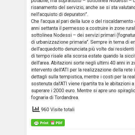
potabile, ma soprattutto – sottolinea Nodessi 
risanamento del servizio, anche se si sta valutand
nell’acquisto di depuratori”.
Che l’acqua al pari della luce o del riscaldamento è
anni settanta il permesso a costruire in zone rura
sottolinea Nodessi – dei servizi primari (fognatur
di urbanizzazione primaria”. Sempre in tema di em
dell’acquedotto denunciata più volte dai resident
di tempo risale alla scorsa estate quando la sicci
dell’area. Abitazioni sorte negli ultimi 40 anni in 
intervento dell’ATI per la realizzazione della rete 
dettagli sulla tempistica, mentre i costi per la re
sostenuta dal’ATI viene ripartita tra le abitazion
superare i 2000 euro. Mentre si apre uno spiraglio 
fognaria di Tordandrea.
960 Visite totali