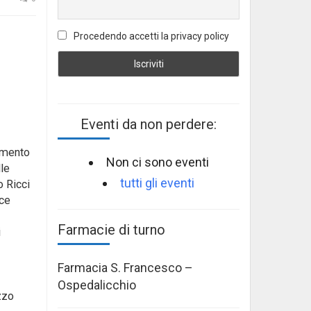
Procedendo accetti la privacy policy
Eventi da non perdere:
namento
Non ci sono eventi
lle
tutti gli eventi
o Ricci
sce
Farmacie di turno
i
Farmacia S. Francesco –
Ospedalicchio
izzo