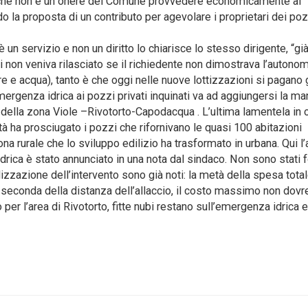
– che non è un onere del Comune provvedere economicamente al
o la proposta di un contributo per agevolare i proprietari dei poz
 un servizio e non un diritto lo chiarisce lo stesso dirigente, “già
li non veniva rilasciato se il richiedente non dimostrava l’autono
e e acqua), tanto è che oggi nelle nuove lottizzazioni si pagano g
ergenza idrica ai pozzi privati inquinati va ad aggiungersi la m
i della zona Viole –Rivotorto-Capodacqua . L’ultima lamentela in 
tà ha prosciugato i pozzi che rifornivano le quasi 100 abitazioni
zona rurale che lo sviluppo edilizio ha trasformato in urbana. Qui l
idrica è stato annunciato in una nota dal sindaco. Non sono stati f
alizzazione dell’intervento sono già noti: la metà della spesa tota
i a seconda della distanza dell’allaccio, il costo massimo non dov
per l’area di Rivotorto, fitte nubi restano sull’emergenza idrica e