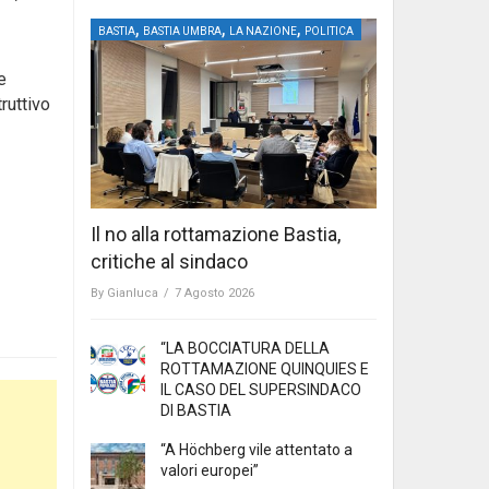
,
,
,
BASTIA
BASTIA UMBRA
LA NAZIONE
POLITICA
e
ruttivo
Il no alla rottamazione Bastia,
critiche al sindaco
By
Gianluca
/
7 Agosto 2026
“LA BOCCIATURA DELLA
ROTTAMAZIONE QUINQUIES E
IL CASO DEL SUPERSINDACO
DI BASTIA
“A Höchberg vile attentato a
valori europei”