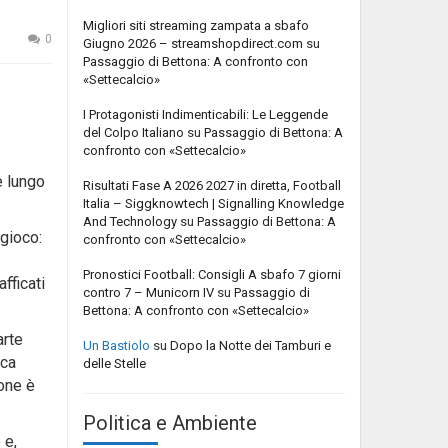
Migliori siti streaming zampata a sbafo
0
Giugno 2026 – streamshopdirect.com
su
Passaggio di Bettona: A confronto con
«Settecalcio»
I Protagonisti Indimenticabili: Le Leggende
del Colpo Italiano
su
Passaggio di Bettona: A
confronto con «Settecalcio»
e lungo
Risultati Fase A 2026 2027 in diretta, Football
Italia – Siggknowtech | Signalling Knowledge
And Technology
su
Passaggio di Bettona: A
 gioco:
confronto con «Settecalcio»
Pronostici Football: Consigli A sbafo 7 giorni
fficati
contro 7 – Municorn IV
su
Passaggio di
Bettona: A confronto con «Settecalcio»
arte
Un Bastiolo
su
Dopo la Notte dei Tamburi e
oca
delle Stelle
ione è
Politica e Ambiente
 e,