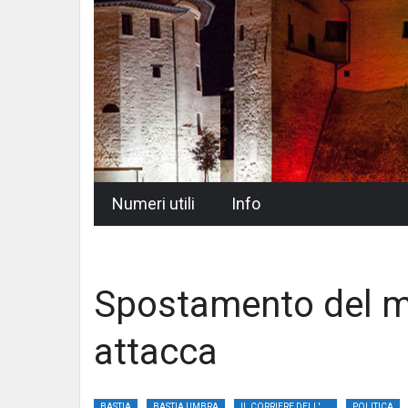
Skip
Numeri utili
Info
to
content
Spostamento del m
attacca
BASTIA
BASTIA UMBRA
IL CORRIERE DELL'UMBRIA
POLITICA