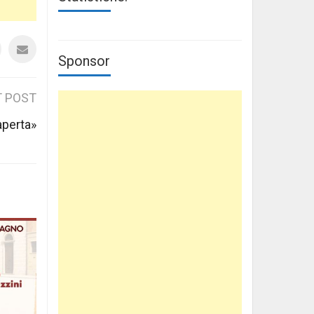
Sponsor
 POST
aperta»