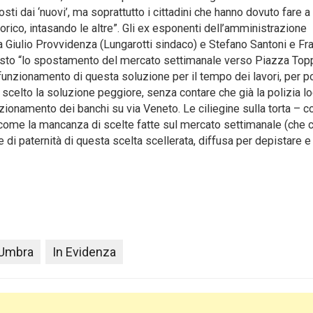
osti dai ‘nuovi’, ma soprattutto i cittadini che hanno dovuto fare 
storico, intasando le altre”. Gli ex esponenti dell’amministrazione
a Giulio Provvidenza (Lungarotti sindaco) e Stefano Santoni e F
roposto “lo spostamento del mercato settimanale verso Piazza Topp
 funzionamento di questa soluzione per il tempo dei lavori, per p
scelto la soluzione peggiore, senza contare che già la polizia l
izionamento dei banchi su via Veneto. Le ciliegine sulla torta – 
, come la mancanza di scelte fatte sul mercato settimanale (che c
 di paternità di questa scelta scellerata, diffusa per depistare e
 Umbra
In Evidenza