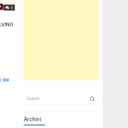
0
L
LVINO
i dai
Search
for:
Archivi