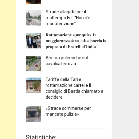
Strade allagate per il
maltempo FdI: “Non c’è
manutenzione”
𝐑𝐨𝐭𝐭𝐚𝐦𝐚𝐳𝐢𝐨𝐧𝐞-𝐪𝐮i𝐧𝐪𝐮𝐢𝐞𝐬: 𝐥𝐚
𝐦𝐚𝐠𝐠𝐢𝐨𝐫𝐚𝐧𝐳𝐚 di sinistra 𝐛𝐨𝐜𝐜𝐢𝐚 𝐥𝐚
𝐩𝐫𝐨𝐩𝐨𝐬𝐭𝐚 𝐝𝐢 𝐅𝐫𝐚𝐭𝐞𝐥𝐥𝐢 𝐝’𝐈𝐭𝐚𝐥𝐢𝐚
Ancora polemiche sul
cavalcaferrovia
Tariffe della Tari e
rottamazione cartelle Il
consiglio di Bastia chiamato a
decidere
«Strade sommerse per
mancate pulizie»
Statistiche: