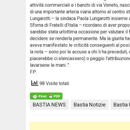
attività commerciali e i banchi di via Veneto, nasc
di una importante arteria viaria attorno al centro 
Lungarotti – la sindaca Paola Lungarotti insieme 
Sforna di Fratelli d’Italia – ricordano di aver p
sarebbe stata un’ottima occasione per valutare il
decidere se renderla permanente. Ma la giunta ha 
aveva manifestato le criticità conseguenti al pos
la nota – sono poi le accuse a chi li ha preceduti
piacerebbe ci elencassero) o peggio l’attribuzione
lavarsene le mani .”.
F.P.
98 Visite totali
BASTIA NEWS
Bastia Notizie
Bastia