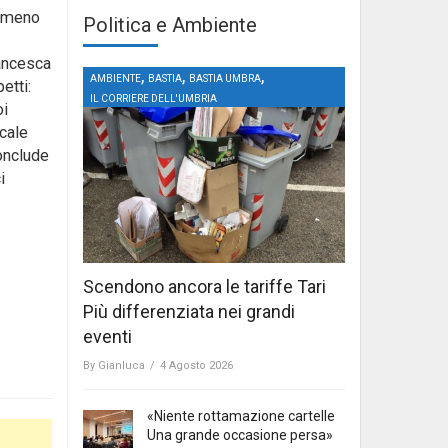
a meno
Politica e Ambiente
rancesca
,
,
,
AMBIENTE
BASTIA
BASTIA UMBRA
etti:
IL CORRIERE DELL'UMBRIA
oi
ocale
conclude
i
Scendono ancora le tariffe Tari
Più differenziata nei grandi
eventi
By
Gianluca
/
4 Agosto 2026
«Niente rottamazione cartelle
Una grande occasione persa»