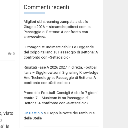
Commenti recenti
Migliori siti streaming zampata a sbafo
Giugno 2026 – streamshopdirect.com
su
Passaggio di Bettona: A confronto con
«Settecalcio»
I Protagonisti Indimenticabili: Le Leggende
del Colpo Italiano
su
Passaggio di Bettona: A
0
confronto con «Settecalcio»
Risultati Fase A 2026 2027 in diretta, Football
Italia – Siggknowtech | Signalling Knowledge
And Technology
su
Passaggio di Bettona: A
confronto con «Settecalcio»
Pronostici Football: Consigli A sbafo 7 giorni
contro 7 – Municorn IV
su
Passaggio di
Bettona: A confronto con «Settecalcio»
, visto
Un Bastiolo
su
Dopo la Notte dei Tamburi e
delle Stelle
a
’: le