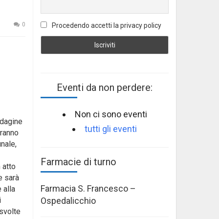
0
Procedendo accetti la privacy policy
Eventi da non perdere:
Non ci sono eventi
ndagine
tutti gli eventi
aranno
nale,
Farmacie di turno
 atto
e sarà
Farmacia S. Francesco –
 alla
Ospedalicchio
i
 svolte