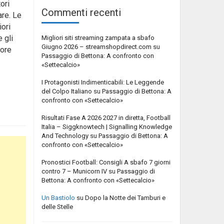
ori
Commenti recenti
are. Le
iori
 gli
Migliori siti streaming zampata a sbafo
Giugno 2026 – streamshopdirect.com
su
iore
Passaggio di Bettona: A confronto con
«Settecalcio»
I Protagonisti Indimenticabili: Le Leggende
del Colpo Italiano
su
Passaggio di Bettona: A
confronto con «Settecalcio»
Risultati Fase A 2026 2027 in diretta, Football
Italia – Siggknowtech | Signalling Knowledge
And Technology
su
Passaggio di Bettona: A
confronto con «Settecalcio»
Pronostici Football: Consigli A sbafo 7 giorni
contro 7 – Municorn IV
su
Passaggio di
Bettona: A confronto con «Settecalcio»
Un Bastiolo
su
Dopo la Notte dei Tamburi e
delle Stelle