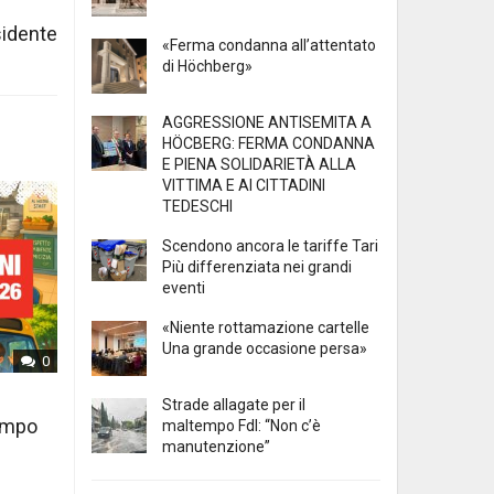
sidente
«Ferma condanna all’attentato
di Höchberg»
AGGRESSIONE ANTISEMITA A
HÖCBERG: FERMA CONDANNA
E PIENA SOLIDARIETÀ ALLA
VITTIMA E AI CITTADINI
TEDESCHI
Scendono ancora le tariffe Tari
Più differenziata nei grandi
eventi
«Niente rottamazione cartelle
Una grande occasione persa»
0
Strade allagate per il
tempo
maltempo FdI: “Non c’è
manutenzione”