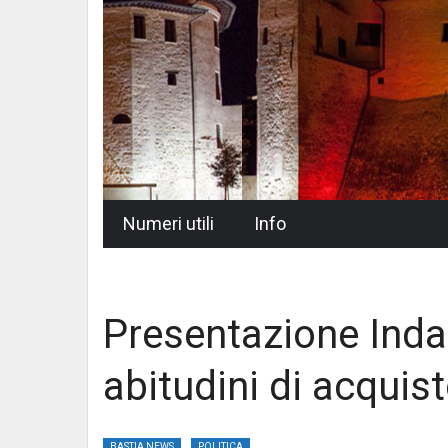
Skip
Numeri utili
Info
to
content
Presentazione Inda
abitudini di acquist
BASTIA NEWS
POLITICA