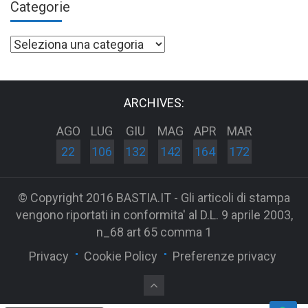
Categorie
Categorie
ARCHIVES:
AGO
LUG
GIU
MAG
APR
MAR
22
106
132
142
164
172
© Copyright 2016 BASTIA.IT - Gli articoli di stampa
vengono riportati in conformita' al D.L. 9 aprile 2003,
n_68 art 65 comma 1
Privacy
Cookie Policy
Preferenze privacy