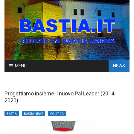
Skip
MENU
NEWS
to
content
Progettiamo insieme il nuovo Pal Leader (2014-
2020)
BASTIA
BASTIA NEWS
POLITICA