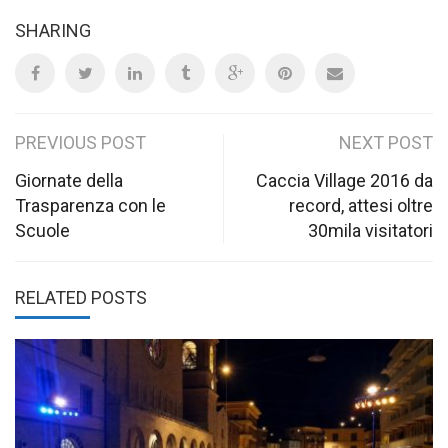
SHARING
Post
PREVIOUS POST
NEXT POST
navigation
Giornate della
Caccia Village 2016 da
Trasparenza con le
record, attesi oltre
Scuole
30mila visitatori
RELATED POSTS