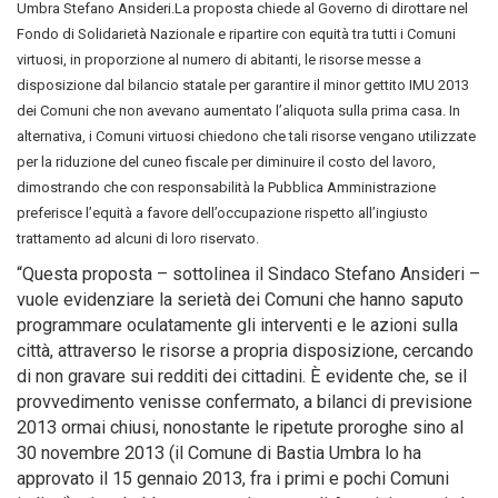
Umbra Stefano Ansideri.La proposta chiede al Governo di dirottare nel
Fondo di Solidarietà Nazionale e ripartire con equità tra tutti i Comuni
virtuosi, in proporzione al numero di abitanti, le risorse messe a
disposizione dal bilancio statale per garantire il minor gettito IMU 2013
dei Comuni che non avevano aumentato l’aliquota sulla prima casa. In
alternativa, i Comuni virtuosi chiedono che tali risorse vengano utilizzate
per la riduzione del cuneo fiscale per diminuire il costo del lavoro,
dimostrando che con responsabilità la Pubblica Amministrazione
preferisce l’equità a favore dell’occupazione rispetto all’ingiusto
trattamento ad alcuni di loro riservato.
“Questa proposta – sottolinea il Sindaco Stefano Ansideri –
vuole evidenziare la serietà dei Comuni che hanno saputo
programmare oculatamente gli interventi e le azioni sulla
città, attraverso le risorse a propria disposizione, cercando
di non gravare sui redditi dei cittadini. È evidente che, se il
provvedimento venisse confermato, a bilanci di previsione
2013 ormai chiusi, nonostante le ripetute proroghe sino al
30 novembre 2013 (il Comune di Bastia Umbra lo ha
approvato il 15 gennaio 2013, fra i primi e pochi Comuni