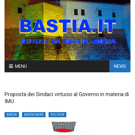
Skip
MENU
NEWS
to
content
Proposta dei Sindaci virtuosi al Governo in materia di
IMU
BASTIA
BASTIA NEWS
POLITICA