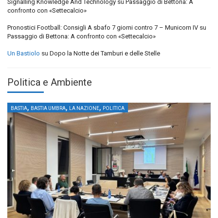
Signalling Knowledge And Technology
su
Passaggio di Bettona: A
confronto con «Settecalcio»
Pronostici Football: Consigli A sbafo 7 giorni contro 7 – Municorn IV
su
Passaggio di Bettona: A confronto con «Settecalcio»
Un Bastiolo
su
Dopo la Notte dei Tamburi e delle Stelle
Politica e Ambiente
,
,
,
BASTIA
BASTIA UMBRA
LA NAZIONE
POLITICA