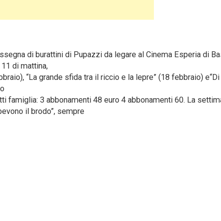
egna di burattini di Pupazzi da legare al Cinema Esperia di Ba
 11 di mattina,
raio), “La grande sfida tra il riccio e la lepre” (18 febbraio) e“Di
co
tti famiglia: 3 abbonamenti 48 euro 4 abbonamenti 60. La setti
 bevono il brodo”, sempre