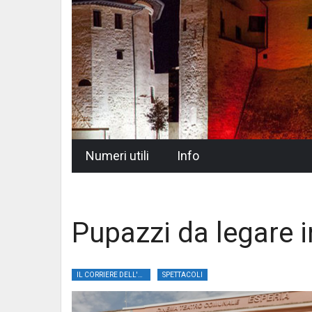
Skip
Numeri utili
Info
to
content
Pupazzi da legare 
IL CORRIERE DELL'UMBRIA
SPETTACOLI