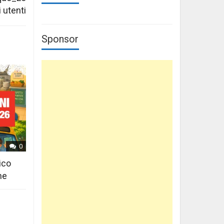
 utenti
Sponsor
0
ico
ne