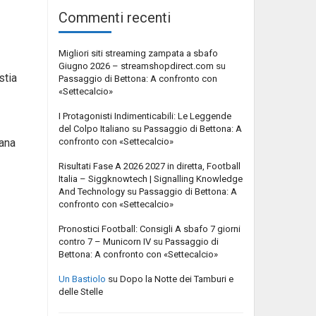
Commenti recenti
Migliori siti streaming zampata a sbafo
Giugno 2026 – streamshopdirect.com
su
stia
Passaggio di Bettona: A confronto con
«Settecalcio»
I Protagonisti Indimenticabili: Le Leggende
del Colpo Italiano
su
Passaggio di Bettona: A
confronto con «Settecalcio»
mana
Risultati Fase A 2026 2027 in diretta, Football
Italia – Siggknowtech | Signalling Knowledge
And Technology
su
Passaggio di Bettona: A
confronto con «Settecalcio»
Pronostici Football: Consigli A sbafo 7 giorni
contro 7 – Municorn IV
su
Passaggio di
Bettona: A confronto con «Settecalcio»
Un Bastiolo
su
Dopo la Notte dei Tamburi e
delle Stelle