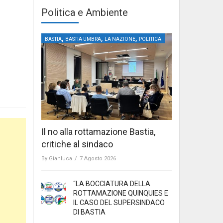
Politica e Ambiente
,
,
,
BASTIA
BASTIA UMBRA
LA NAZIONE
POLITICA
Il no alla rottamazione Bastia,
critiche al sindaco
By
Gianluca
/
7 Agosto 2026
“LA BOCCIATURA DELLA
ROTTAMAZIONE QUINQUIES E
IL CASO DEL SUPERSINDACO
DI BASTIA