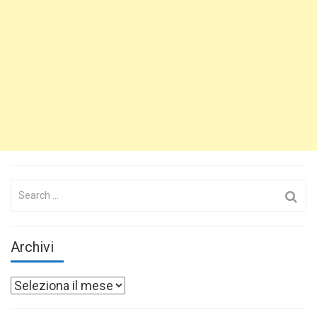
Search
for:
Archivi
Archivi