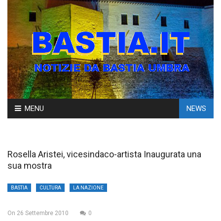
Skip
MENU
NEWS
to
content
Rosella Aristei, vicesindaco-artista Inaugurata una
sua mostra
BASTIA
CULTURA
LA NAZIONE
On
26 Settembre 2010
0