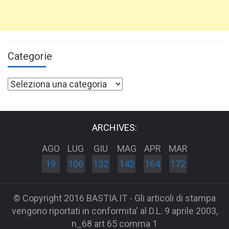
Categorie
Categorie
ARCHIVES:
AGO
LUG
GIU
MAG
APR
MAR
19
106
132
142
164
172
© Copyright 2016 BASTIA.IT - Gli articoli di stampa
vengono riportati in conformita' al D.L. 9 aprile 2003,
n_68 art 65 comma 1