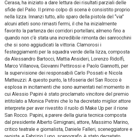
Cerasa, ha iniziato a dare lettura dei risultati parziali delle
sfide del Palio. Il primo colpo di scena è consistito proprio
nella lizza. Innanzi tutto, allo sparo della pistola del “via”
alcuni atleti sono rimasti fermi, il che ha inizialmente
favorito la partenza dei corridori portellani; almeno fino a
quando non c’è stata una incredibile rimonta dei sanrocchini
che si sono aggiudicati la vittoria. Clamorosi i
festeggiamenti per la squadra verde della lizza, composta
da Alessandro Bartocci, Mattia Ansideri, Lorenzo Ridolfi,
Marco Villanova, Giovanni Pettirossi e Paolo Giannotti, per
la supervisione dei responsabili Carlo Possati e Nicola
Matteuzzi. A questo punto, la tifoseria del San Rocco è
esplosa in incitamenti che sono aumentati nel momento in
cui Alessio Papini è stato proclamato vincitore del premio
intitolato a Monica Petrini che lo ha decretato miglior attore
interprete per aver rivestito il ruolo di Make Up per il rione
San Rocco. Papini, a parere della giuria tecnica composta
dal presidente Alberto Gimignani, attore, Massimo Marino,
critico teatrale e giornalista, Daniele Falleri, sceneggiatore e
regista, e Fabrizio Lupo, scenografo, è stato decretato