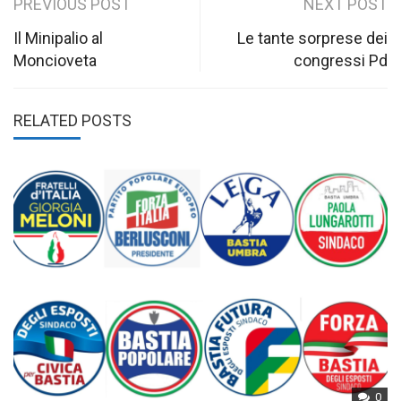
Post
PREVIOUS POST
NEXT POST
navigation
Il Minipalio al
Le tante sorprese dei
Moncioveta
congressi Pd
RELATED POSTS
0