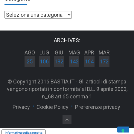
Categorie
ARCHIVES:
AGO
LUG
GIU
MAG
APR
MAR
25
106
132
142
164
172
© Copyright 2016 BASTIA.IT - Gli articoli di stampa
vengono riportati in conformita' al D.L. 9 aprile 2003,
n_68 art 65 comma 1
Privacy
Cookie Policy
Preferenze privacy
Informativa sulla raccolta