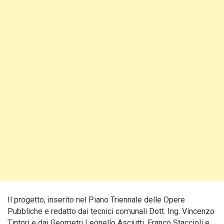
Il progetto, inserito nel Piano Triennale delle Opere
Pubbliche e redatto dai tecnici comunali Dott. Ing. Vincenzo
Tintori e dai Geometri Leonello Asciutti, Franco Staccioli e