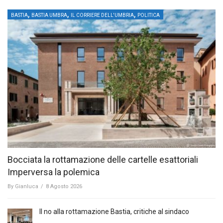
,
,
,
BASTIA
BASTIA UMBRA
IL CORRIERE DELL'UMBRIA
POLITICA
Bocciata la rottamazione delle cartelle esattoriali
Imperversa la polemica
By
Gianluca
/
8 Agosto 2026
Il no alla rottamazione Bastia, critiche al sindaco