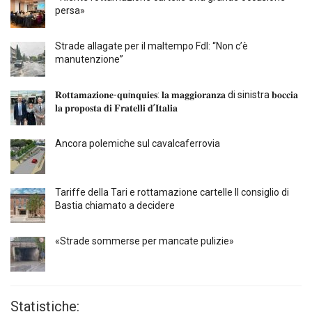
persa»
Strade allagate per il maltempo FdI: “Non c’è
manutenzione”
𝐑𝐨𝐭𝐭𝐚𝐦𝐚𝐳𝐢𝐨𝐧𝐞-𝐪𝐮i𝐧𝐪𝐮𝐢𝐞𝐬: 𝐥𝐚 𝐦𝐚𝐠𝐠𝐢𝐨𝐫𝐚𝐧𝐳𝐚 di sinistra 𝐛𝐨𝐜𝐜𝐢𝐚
𝐥𝐚 𝐩𝐫𝐨𝐩𝐨𝐬𝐭𝐚 𝐝𝐢 𝐅𝐫𝐚𝐭𝐞𝐥𝐥𝐢 𝐝’𝐈𝐭𝐚𝐥𝐢𝐚
Ancora polemiche sul cavalcaferrovia
Tariffe della Tari e rottamazione cartelle Il consiglio di
Bastia chiamato a decidere
«Strade sommerse per mancate pulizie»
Statistiche: