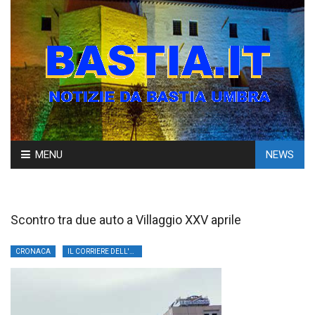
Skip
MENU
NEWS
to
content
Scontro tra due auto a Villaggio XXV aprile
CRONACA
IL CORRIERE DELL'UMBRIA