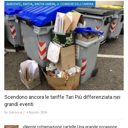
,
,
,
AMBIENTE
BASTIA
BASTIA UMBRA
IL CORRIERE DELL'UMBRIA
Scendono ancora le tariffe Tari Più differenziata nei
grandi eventi
By
Gianluca
/
4 Agosto 2026
«Niente rottamazione cartelle Una grande occasione