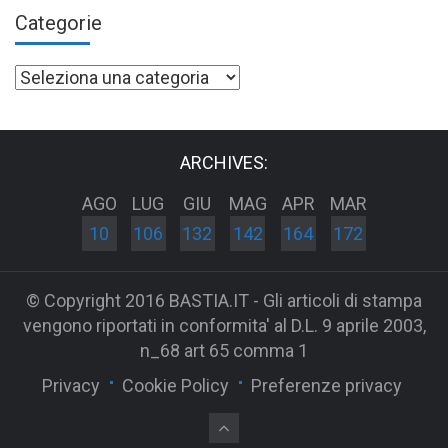
Categorie
Categorie
ARCHIVES:
AGO
LUG
GIU
MAG
APR
MAR
10
106
132
142
164
172
© Copyright 2016 BASTIA.IT - Gli articoli di stampa
vengono riportati in conformita' al D.L. 9 aprile 2003,
n_68 art 65 comma 1
Privacy
Cookie Policy
Preferenze privacy