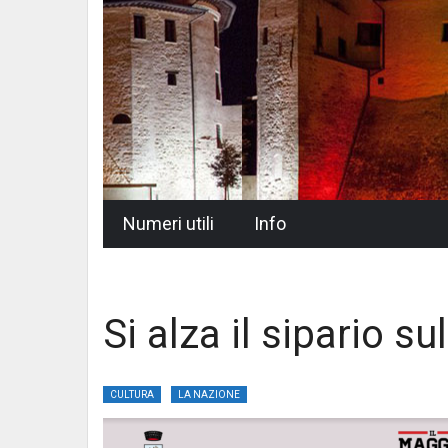
Skip
Numeri utili
Info
to
content
Si alza il sipario s
CULTURA
LA NAZIONE