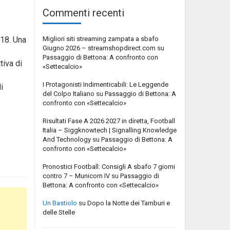
Commenti recenti
Migliori siti streaming zampata a sbafo
18. Una
Giugno 2026 – streamshopdirect.com
su
Passaggio di Bettona: A confronto con
tiva di
«Settecalcio»
I Protagonisti Indimenticabili: Le Leggende
i
del Colpo Italiano
su
Passaggio di Bettona: A
confronto con «Settecalcio»
Risultati Fase A 2026 2027 in diretta, Football
Italia – Siggknowtech | Signalling Knowledge
And Technology
su
Passaggio di Bettona: A
confronto con «Settecalcio»
Pronostici Football: Consigli A sbafo 7 giorni
contro 7 – Municorn IV
su
Passaggio di
Bettona: A confronto con «Settecalcio»
Un Bastiolo
su
Dopo la Notte dei Tamburi e
delle Stelle