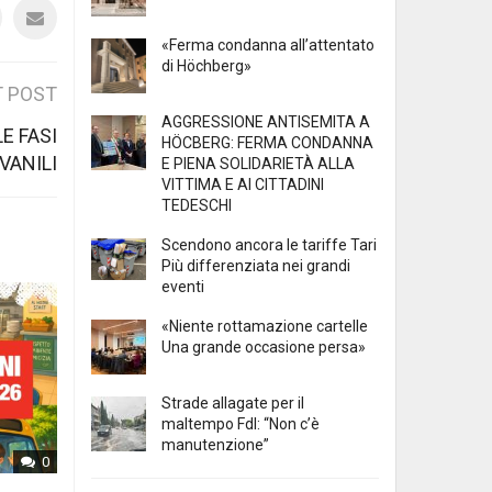
«Ferma condanna all’attentato
di Höchberg»
 POST
AGGRESSIONE ANTISEMITA A
E FASI
HÖCBERG: FERMA CONDANNA
OVANILI
E PIENA SOLIDARIETÀ ALLA
VITTIMA E AI CITTADINI
TEDESCHI
Scendono ancora le tariffe Tari
Più differenziata nei grandi
eventi
«Niente rottamazione cartelle
Una grande occasione persa»
Strade allagate per il
maltempo FdI: “Non c’è
manutenzione”
0