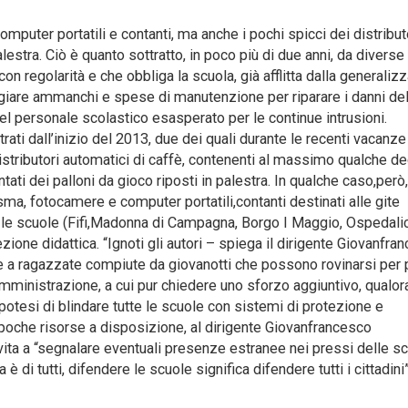
ter portatili e contanti, ma anche i pochi spicci dei distribut
lestra. Ciò è quanto sottratto, in poco più di due anni, da diverse
on regolarità e che obbliga la scuola, già afflitta dalla generaliz
eggiare ammanchi e spese di manutenzione per riparare i danni de
l personale scolastico esasperato per le continue intrusioni.
rati dall’inizio del 2013, due dei quali durante le recenti vacanze
tributori automatici di caffè, contenenti al massimo qualche de
ntati dei palloni da gioco riposti in palestra. In qualche caso,però, 
asma, fotocamere e computer portatili,contanti destinati alle gite
utte le scuole (Fifi,Madonna di Campagna, Borgo I Maggio, Ospedalic
zione didattica. “Ignoti gli autori – spiega il dirigente Giovanfra
re a ragazzate compiute da giovanotti che possono rovinarsi per
amministrazione, a cui pur chiedere uno sforzo aggiuntivo, qualor
ipotesi di blindare tutte le scuole con sistemi di protezione e
e poche risorse a disposizione, al dirigente Giovanfrancesco
invita a “segnalare eventuali presenze estranee nei pressi delle sc
 è di tutti, difendere le scuole significa difendere tutti i cittadini”