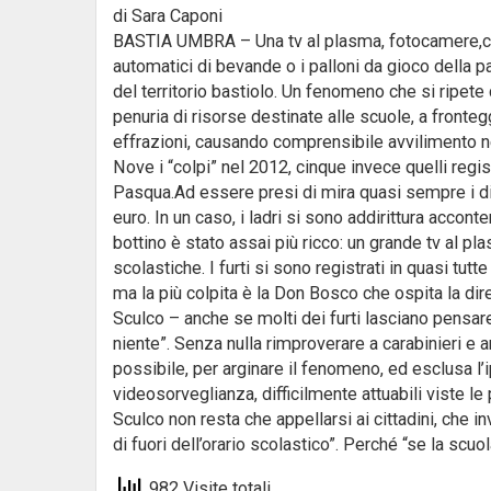
di Sara Caponi
BASTIA UMBRA – Una tv al plasma, fotocamere,compu
automatici di bevande o i palloni da gioco della pa
del territorio bastiolo. Un fenomeno che si ripete c
penuria di risorse destinate alle scuole, a front
effrazioni, causando comprensibile avvilimento ne
Nove i “colpi” nel 2012, cinque invece quelli regist
Pasqua.Ad essere presi di mira quasi sempre i dis
euro. In un caso, i ladri si sono addirittura acconte
bottino è stato assai più ricco: un grande tv al pl
scolastiche. I furti si sono registrati in quasi t
ma la più colpita è la Don Bosco che ospita la dire
Sculco – anche se molti dei furti lasciano pensa
niente”. Senza nulla rimproverare a carabinieri e 
possibile, per arginare il fenomeno, ed esclusa l’
videosorveglianza, difficilmente attuabili viste l
Sculco non resta che appellarsi ai cittadini, che 
di fuori dell’orario scolastico”. Perché “se la scuola
982 Visite totali