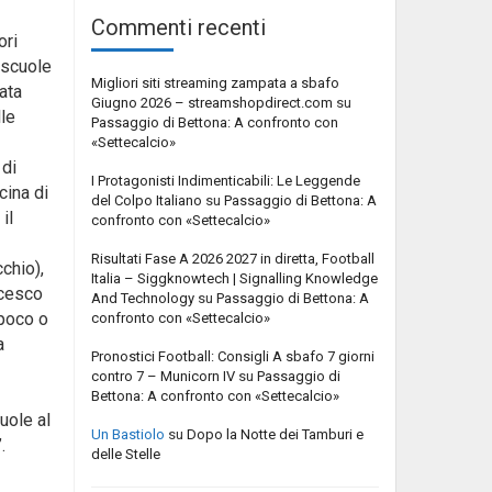
Commenti recenti
ori
 scuole
Migliori siti streaming zampata a sbafo
zata
Giugno 2026 – streamshopdirect.com
su
lle
Passaggio di Bettona: A confronto con
«Settecalcio»
 di
I Protagonisti Indimenticabili: Le Leggende
cina di
del Colpo Italiano
su
Passaggio di Bettona: A
il
confronto con «Settecalcio»
Risultati Fase A 2026 2027 in diretta, Football
chio),
Italia – Siggknowtech | Signalling Knowledge
ncesco
And Technology
su
Passaggio di Bettona: A
 poco o
confronto con «Settecalcio»
a
Pronostici Football: Consigli A sbafo 7 giorni
contro 7 – Municorn IV
su
Passaggio di
Bettona: A confronto con «Settecalcio»
uole al
Un Bastiolo
su
Dopo la Notte dei Tamburi e
.
delle Stelle