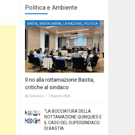
Politica e Ambiente
,
,
,
BASTIA
BASTIA UMBRA
LA NAZIONE
POLITICA
Il no alla rottamazione Bastia,
critiche al sindaco
By
Gianluca
/
7 Agosto 2026
“LA BOCCIATURA DELLA
ROTTAMAZIONE QUINQUIES E
IL CASO DEL SUPERSINDACO
DI BASTIA