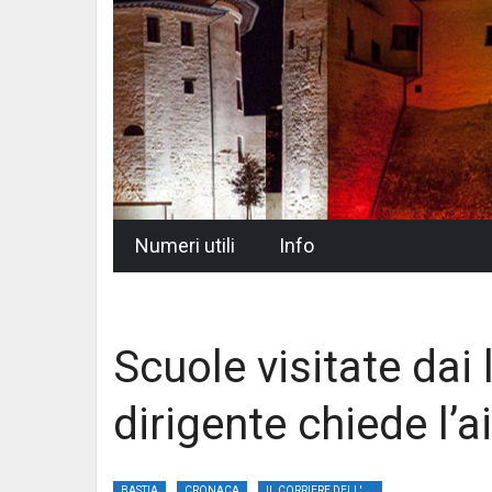
Skip
Numeri utili
Info
to
content
Scuole visitate dai
dirigente chiede l’ai
BASTIA
CRONACA
IL CORRIERE DELL'UMBRIA