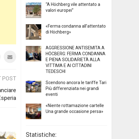
“A Höchberg vile attentato a
valori europei”
«Ferma condanna all’attentato
di Höchberg»
AGGRESSIONE ANTISEMITA A
HÖCBERG: FERMA CONDANNA
E PIENA SOLIDARIETÀ ALLA
VITTIMA E AI CITTADINI
TEDESCHI
 POST
Scendono ancora le tariffe Tari
Più differenziata nei grandi
anciare
eventi
’Esperia
«Niente rottamazione cartelle
Una grande occasione persa»
Statistiche: