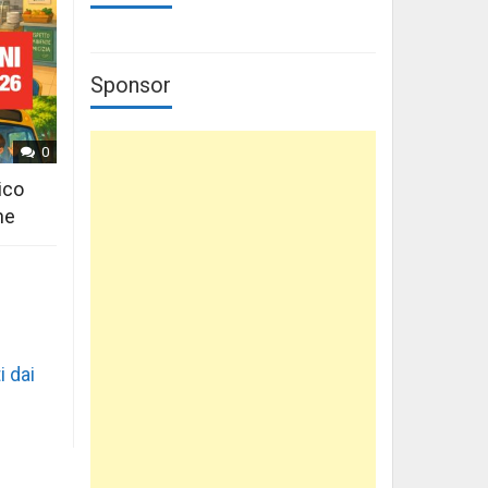
Sponsor
0
ico
ne
i dai