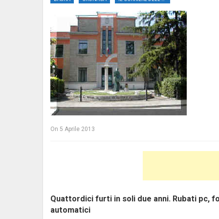
On
5 Aprile 2013
Quattordici furti in soli due anni. Rubati pc, f
automatici