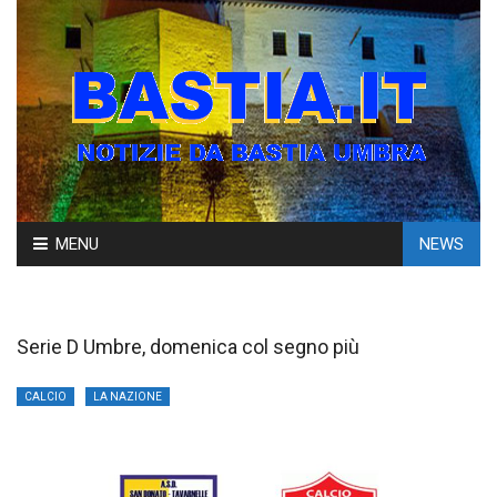
Skip
MENU
NEWS
to
content
Serie D Umbre, domenica col segno più
CALCIO
LA NAZIONE