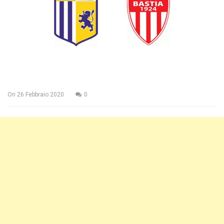
On
26 Febbraio 2020
0