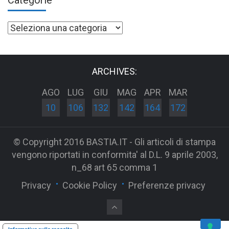
Categorie
Categorie
ARCHIVES:
AGO
LUG
GIU
MAG
APR
MAR
10
106
132
142
164
172
© Copyright 2016 BASTIA.IT - Gli articoli di stampa
vengono riportati in conformita' al D.L. 9 aprile 2003,
n_68 art 65 comma 1
Privacy
Cookie Policy
Preferenze privacy