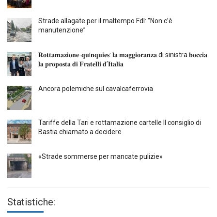
Strade allagate per il maltempo FdI: “Non c’è
manutenzione”
𝐑𝐨𝐭𝐭𝐚𝐦𝐚𝐳𝐢𝐨𝐧𝐞-𝐪𝐮i𝐧𝐪𝐮𝐢𝐞𝐬: 𝐥𝐚 𝐦𝐚𝐠𝐠𝐢𝐨𝐫𝐚𝐧𝐳𝐚 di sinistra 𝐛𝐨𝐜𝐜𝐢𝐚
𝐥𝐚 𝐩𝐫𝐨𝐩𝐨𝐬𝐭𝐚 𝐝𝐢 𝐅𝐫𝐚𝐭𝐞𝐥𝐥𝐢 𝐝’𝐈𝐭𝐚𝐥𝐢𝐚
Ancora polemiche sul cavalcaferrovia
Tariffe della Tari e rottamazione cartelle Il consiglio di
Bastia chiamato a decidere
«Strade sommerse per mancate pulizie»
Statistiche: