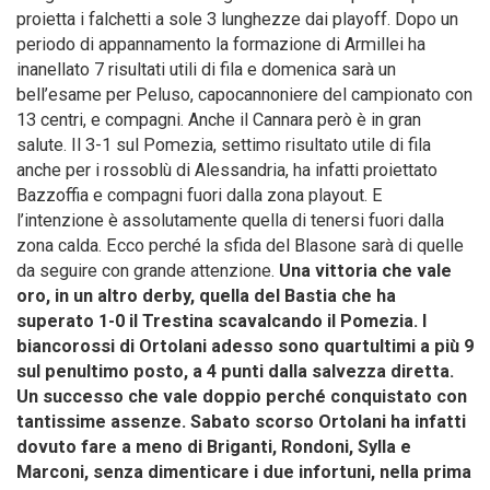
proietta i falchetti a sole 3 lunghezze dai playoff. Dopo un
periodo di appannamento la formazione di Armillei ha
inanellato 7 risultati utili di fila e domenica sarà un
bell’esame per Peluso, capocannoniere del campionato con
13 centri, e compagni. Anche il Cannara però è in gran
salute. Il 3-1 sul Pomezia, settimo risultato utile di fila
anche per i rossoblù di Alessandria, ha infatti proiettato
Bazzoffia e compagni fuori dalla zona playout. E
l’intenzione è assolutamente quella di tenersi fuori dalla
zona calda. Ecco perché la sfida del Blasone sarà di quelle
da seguire con grande attenzione.
Una vittoria che vale
oro, in un altro derby, quella del Bastia che ha
superato 1-0 il Trestina scavalcando il Pomezia. I
biancorossi di Ortolani adesso sono quartultimi a più 9
sul penultimo posto, a 4 punti dalla salvezza diretta.
Un successo che vale doppio perché conquistato con
tantissime assenze. Sabato scorso Ortolani ha infatti
dovuto fare a meno di Briganti, Rondoni, Sylla e
Marconi, senza dimenticare i due infortuni, nella prima