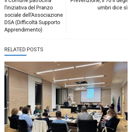
navigation
Il Comune patrocina
Prevenzione, il 70% degli
l’iniziativa del Pranzo
umbri dice sì
sociale dell’Associazione
DSA (Difficoltà Supporto
Apprendimento)
RELATED POSTS