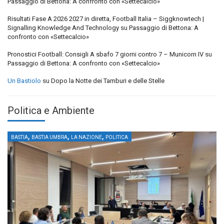
Passaggio di Bettona: A confronto con «Settecalcio»
Risultati Fase A 2026 2027 in diretta, Football Italia – Siggknowtech |
Signalling Knowledge And Technology
su
Passaggio di Bettona: A
confronto con «Settecalcio»
Pronostici Football: Consigli A sbafo 7 giorni contro 7 – Municorn IV
su
Passaggio di Bettona: A confronto con «Settecalcio»
Un Bastiolo
su
Dopo la Notte dei Tamburi e delle Stelle
Politica e Ambiente
,
,
,
BASTIA
BASTIA UMBRA
LA NAZIONE
POLITICA