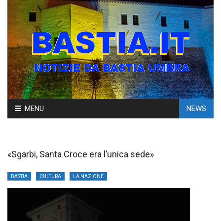
Skip
MENU
NEWS
to
content
«Sgarbi, Santa Croce era l’unica sede»
BASTIA
CULTURA
LA NAZIONE