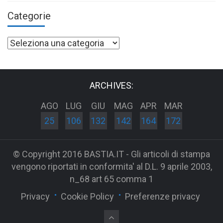
Categorie
Categorie
ARCHIVES:
AGO
LUG
GIU
MAG
APR
MAR
25
106
132
142
164
172
© Copyright 2016 BASTIA.IT - Gli articoli di stampa
vengono riportati in conformita' al D.L. 9 aprile 2003,
n_68 art 65 comma 1
Privacy
Cookie Policy
Preferenze privacy