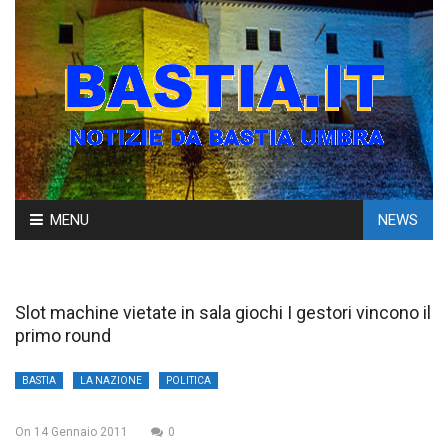
Skip
MENU
NEWS
to
content
Slot machine vietate in sala giochi I gestori vincono il
primo round
BASTIA
LA NAZIONE
POLITICA
On
14 Gennaio 2011
0