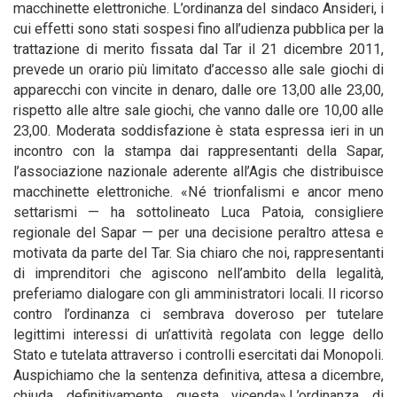
macchinette elettroniche. L’ordinanza del sindaco Ansideri, i
cui effetti sono stati sospesi fino all’udienza pubblica per la
trattazione di merito fissata dal Tar il 21 dicembre 2011,
prevede un orario più limitato d’accesso alle sale giochi di
apparecchi con vincite in denaro, dalle ore 13,00 alle 23,00,
rispetto alle altre sale giochi, che vanno dalle ore 10,00 alle
23,00. Moderata soddisfazione è stata espressa ieri in un
incontro con la stampa dai rappresentanti della Sapar,
l’associazione nazionale aderente all’Agis che distribuisce
macchinette elettroniche. «Né trionfalismi e ancor meno
settarismi — ha sottolineato Luca Patoia, consigliere
regionale del Sapar — per una decisione peraltro attesa e
motivata da parte del Tar. Sia chiaro che noi, rappresentanti
di imprenditori che agiscono nell’ambito della legalità,
preferiamo dialogare con gli amministratori locali. Il ricorso
contro l’ordinanza ci sembrava doveroso per tutelare
legittimi interessi di un’attività regolata con legge dello
Stato e tutelata attraverso i controlli esercitati dai Monopoli.
Auspichiamo che la sentenza definitiva, attesa a dicembre,
chiuda definitivamente questa vicenda».L’ordinanza di