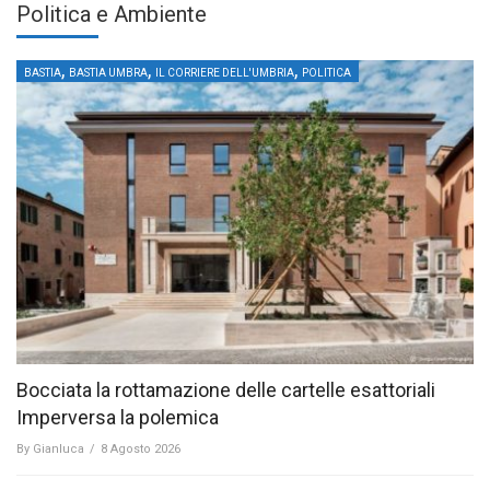
Politica e Ambiente
,
,
,
BASTIA
BASTIA UMBRA
IL CORRIERE DELL'UMBRIA
POLITICA
Bocciata la rottamazione delle cartelle esattoriali
Imperversa la polemica
By
Gianluca
/
8 Agosto 2026