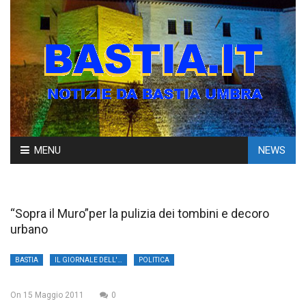
Skip
MENU
NEWS
to
content
“Sopra il Muro”per la pulizia dei tombini e decoro
urbano
BASTIA
IL GIORNALE DELL'UMBRIA
POLITICA
On
15 Maggio 2011
0