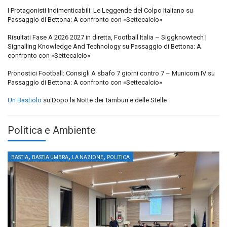
I Protagonisti Indimenticabili: Le Leggende del Colpo Italiano
su
Passaggio di Bettona: A confronto con «Settecalcio»
Risultati Fase A 2026 2027 in diretta, Football Italia – Siggknowtech |
Signalling Knowledge And Technology
su
Passaggio di Bettona: A
confronto con «Settecalcio»
Pronostici Football: Consigli A sbafo 7 giorni contro 7 – Municorn IV
su
Passaggio di Bettona: A confronto con «Settecalcio»
Un Bastiolo
su
Dopo la Notte dei Tamburi e delle Stelle
Politica e Ambiente
,
,
,
BASTIA
BASTIA UMBRA
LA NAZIONE
POLITICA