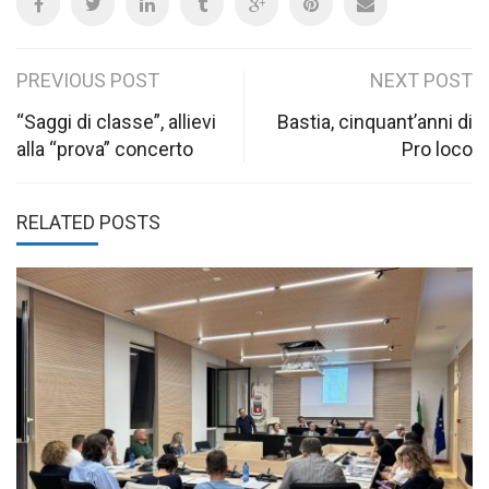
Post
PREVIOUS POST
NEXT POST
navigation
“Saggi di classe”, allievi
Bastia, cinquant’anni di
alla “prova” concerto
Pro loco
RELATED POSTS