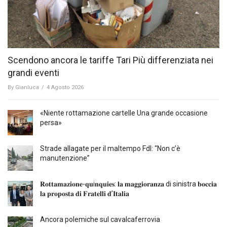
Scendono ancora le tariffe Tari Più differenziata nei
grandi eventi
By
Gianluca
/
4 Agosto 2026
«Niente rottamazione cartelle Una grande occasione
persa»
Strade allagate per il maltempo FdI: “Non c’è
manutenzione”
𝐑𝐨𝐭𝐭𝐚𝐦𝐚𝐳𝐢𝐨𝐧𝐞-𝐪𝐮i𝐧𝐪𝐮𝐢𝐞𝐬: 𝐥𝐚 𝐦𝐚𝐠𝐠𝐢𝐨𝐫𝐚𝐧𝐳𝐚 di sinistra 𝐛𝐨𝐜𝐜𝐢𝐚
𝐥𝐚 𝐩𝐫𝐨𝐩𝐨𝐬𝐭𝐚 𝐝𝐢 𝐅𝐫𝐚𝐭𝐞𝐥𝐥𝐢 𝐝’𝐈𝐭𝐚𝐥𝐢𝐚
Ancora polemiche sul cavalcaferrovia