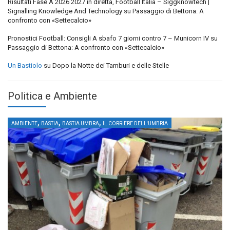
Risultati Fase A 2026 2027 in diretta, Football Italia – Siggknowtech |
Signalling Knowledge And Technology
su
Passaggio di Bettona: A
confronto con «Settecalcio»
Pronostici Football: Consigli A sbafo 7 giorni contro 7 – Municorn IV
su
Passaggio di Bettona: A confronto con «Settecalcio»
Un Bastiolo
su
Dopo la Notte dei Tamburi e delle Stelle
Politica e Ambiente
,
,
,
AMBIENTE
BASTIA
BASTIA UMBRA
IL CORRIERE DELL'UMBRIA