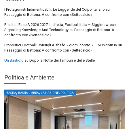
I Protagonisti Indimenticabili: Le Leggende del Colpo Italiano
su
Passaggio di Bettona: A confronto con «Settecalcio»
Risultati Fase A 2026 2027 in diretta, Football Italia – Siggknowtech |
Signalling Knowledge And Technology
su
Passaggio di Bettona: A
confronto con «Settecalcio»
Pronostici Football: Consigli A sbafo 7 giorni contro 7 – Municorn IV
su
Passaggio di Bettona: A confronto con «Settecalcio»
Un Bastiolo
su
Dopo la Notte dei Tamburi e delle Stelle
Politica e Ambiente
,
,
,
BASTIA
BASTIA UMBRA
LA NAZIONE
POLITICA